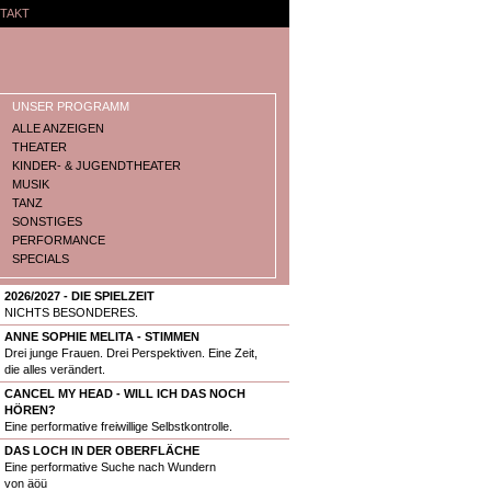
TAKT
UNSER PROGRAMM
ALLE ANZEIGEN
THEATER
KINDER- & JUGENDTHEATER
MUSIK
TANZ
SONSTIGES
PERFORMANCE
SPECIALS
2026/2027 - DIE SPIELZEIT
NICHTS BESONDERES.
ANNE SOPHIE MELITA - STIMMEN
Drei junge Frauen. Drei Perspektiven. Eine Zeit,
die alles verändert.
CANCEL MY HEAD - WILL ICH DAS NOCH
HÖREN?
Eine performative freiwillige Selbstkontrolle.
DAS LOCH IN DER OBERFLÄCHE
Eine performative Suche nach Wundern
von äöü