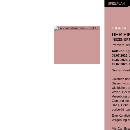
SPIELPLAN
THEATER
DER E
INSZENIER
Premiere: 09.
Aufführung
09.07.2026, 
10.07.2026, 
12.07.2026, 
"Außer Pferd
Coleman und 
Diesem wurde
wie bisher; b
Welsh. Der i
Vergebung un
Gott und die
Hass, Liebe 
vorbei hin z
Eine Komödie
Vergebung z
Mit: Can Bra