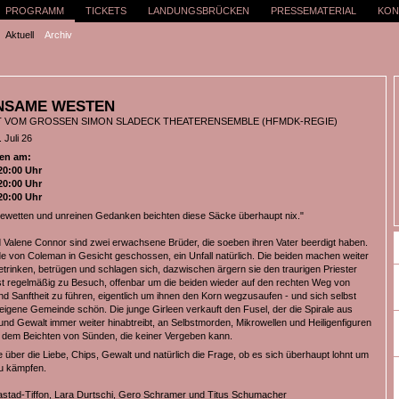
PROGRAMM
TICKETS
LANDUNGSBRÜCKEN
PRESSEMATERIAL
KON
Aktuell
Archiv
INSAME WESTEN
T VOM GROSSEN SIMON SLADECK THEATERENSEMBLE (HFMDK-REGIE)
 Juli 26
en am:
20:00 Uhr
20:00 Uhr
20:00 Uhr
ewetten und unreinen Gedanken beichten diese Säcke überhaupt nix."
Valene Connor sind zwei erwachsene Brüder, die soeben ihren Vater beerdigt haben.
 von Coleman in Gesicht geschossen, ein Unfall natürlich. Die beiden machen weiter
etrinken, betrügen und schlagen sich, dazwischen ärgern sie den traurigen Priester
st regelmäßig zu Besuch, offenbar um die beiden wieder auf den rechten Weg von
d Sanftheit zu führen, eigentlich um ihnen den Korn wegzusaufen - und sich selbst
 eigene Gemeinde schön. Die junge Girleen verkauft den Fusel, der die Spirale aus
und Gewalt immer weiter hinabtreibt, an Selbstmorden, Mikrowellen und Heiligenfiguren
u dem Beichten von Sünden, die keiner Vergeben kann.
 über die Liebe, Chips, Gewalt und natürlich die Frage, ob es sich überhaupt lohnt um
u kämpfen.
astad-Tiffon, Lara Durtschi, Gero Schramer und Titus Schumacher