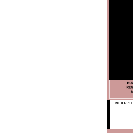
BU
REG
M
BILDER ZU