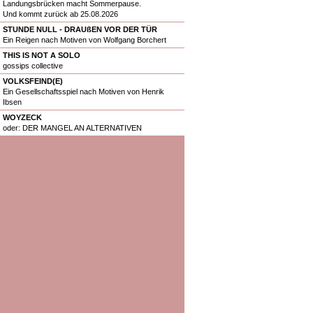
Landungsbrücken macht Sommerpause.
Und kommt zurück ab 25.08.2026
STUNDE NULL - DRAUßEN VOR DER TÜR
Ein Reigen nach Motiven von Wolfgang Borchert
THIS IS NOT A SOLO
gossips collective
VOLKSFEIND(E)
Ein Gesellschaftsspiel nach Motiven von Henrik
Ibsen
WOYZECK
oder: DER MANGEL AN ALTERNATIVEN