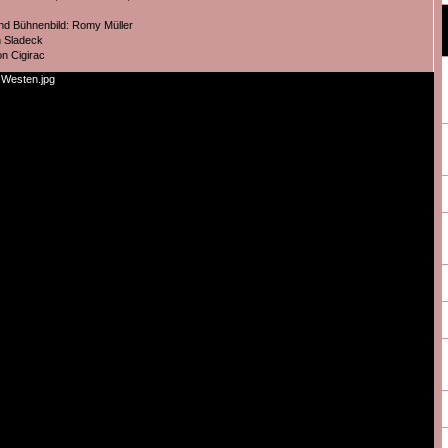
nd Bühnenbild: Romy Müller
n Sladeck
on Cigirac