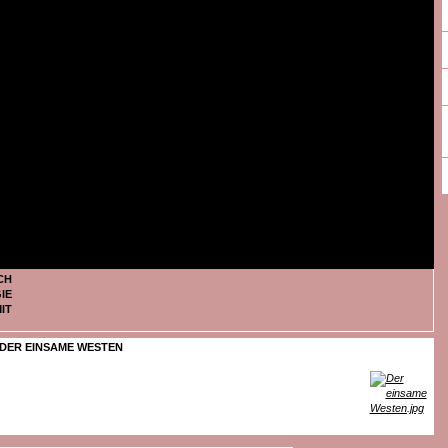
CH
IE
IT
DER EINSAME WESTEN