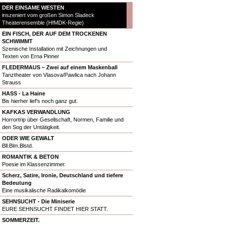
DER EINSAME WESTEN
inszeniert vom großen Simon Sladeck
Theaterensemble (HfMDK-Regie)
EIN FISCH, DER AUF DEM TROCKENEN
SCHWIMMT
Szenische Installation mit Zeichnungen und
Texten von Erna Pinner
FLEDERMAUS – Zwei auf einem Maskenball
Tanztheater von Vlasova/Pawlica nach Johann
Strauss
HASS - La Haine
Bis hierher lief's noch ganz gut.
KAFKAS VERWANDLUNG
Horrortrip über Gesellschaft, Normen, Familie und
den Sog der Untätigkeit.
ODER WIE GEWALT
Bll.Blm.Blstd.
ROMANTIK & BETON
Poesie im Klassenzimmer.
Scherz, Satire, Ironie, Deutschland und tiefere
Bedeutung
Eine musikalische Radikalkomödie
SEHNSUCHT - Die Miniserie
EURE SEHNSUCHT FINDET HIER STATT.
SOMMERZEIT.