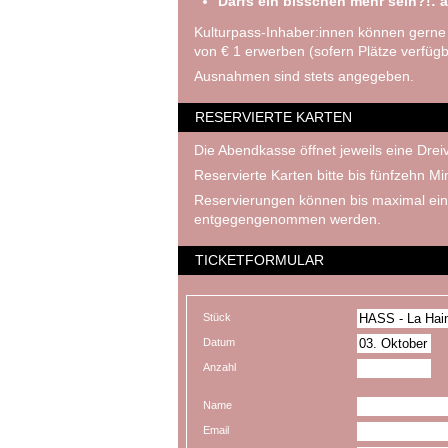
Darfs ein bisschen mehr sein?!: a
Kulturpass-Inhaber:innen können gerne
von € 1 erwerben (sofern Plätze verfügb
Ausnahmen sind stets angegeben.
RESERVIERTE KARTEN
Die Abendkasse öffnet jeweils eine Dreiv
Reservierte Karten bitte bis fünfzehn M
Reservierungen können bis maximal ein
entgegengenommen werden.
TICKETFORMULAR
Stück
Datum
Anzahl
Name
Email