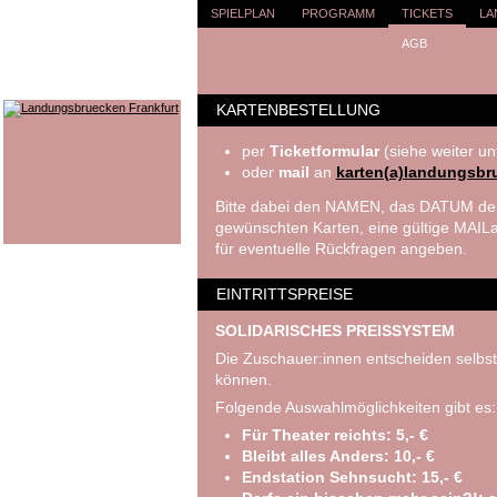
SPIELPLAN
PROGRAMM
TICKETS
LA
AGB
KARTENBESTELLUNG
per
Ticketformular
(siehe weiter un
oder
mail
an
karten(a)landungsbr
Bitte dabei den NAMEN, das DATUM der
gewünschten Karten, eine gültige MA
für eventuelle Rückfragen angeben.
EINTRITTSPREISE
SOLIDARISCHES PREISSYSTEM
Die Zuschauer:innen entscheiden selbst
können.
Folgende Auswahlmöglichkeiten gibt es:
Für Theater reichts: 5,- €
Bleibt alles Anders: 10,- €
Endstation Sehnsucht: 15,- €