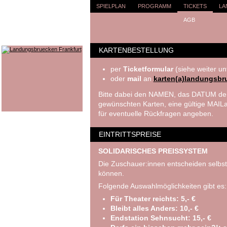
SPIELPLAN
PROGRAMM
TICKETS
LA
AGB
KARTENBESTELLUNG
per
Ticketformular
(siehe weiter un
oder
mail
an
karten(a)landungsbr
Bitte dabei den NAMEN, das DATUM der
gewünschten Karten, eine gültige MA
für eventuelle Rückfragen angeben.
EINTRITTSPREISE
SOLIDARISCHES PREISSYSTEM
Die Zuschauer:innen entscheiden selbst
können.
Folgende Auswahlmöglichkeiten gibt es:
Für Theater reichts: 5,- €
Bleibt alles Anders: 10,- €
Endstation Sehnsucht: 15,- €