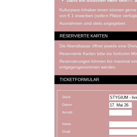
Darfs ein bisschen mehr sein?!: a
Kulturpass-Inhaber:innen können gerne
von € 1 erwerben (sofern Plätze verfügb
Ausnahmen sind stets angegeben.
RESERVIERTE KARTEN
Die Abendkasse öffnet jeweils eine Dreiv
Reservierte Karten bitte bis fünfzehn M
Reservierungen können bis maximal ein
entgegengenommen werden.
TICKETFORMULAR
Stück
Datum
Anzahl
Name
Email