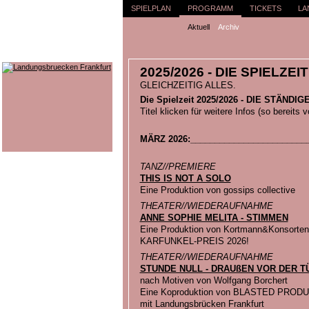
SPIELPLAN
PROGRAMM
TICKETS
LA
Aktuell
Archiv
2025/2026 - DIE SPIELZEIT
GLEICHZEITIG ALLES.
Die Spielzeit 2025/2026 - DIE STÄND
Titel klicken für weitere Infos (so bereits 
MÄRZ 2026:________________________
TANZ//PREMIERE
THIS IS NOT A SOLO
Eine Produktion von gossips collective
THEATER//WIEDERAUFNAHME
ANNE SOPHIE MELITA - STIMMEN
Eine Produktion von Kortmann&Konsorten
KARFUNKEL-PREIS 2026!
THEATER//WIEDERAUFNAHME
STUNDE NULL - DRAUßEN VOR DER T
nach Motiven von Wolfgang Borchert
Eine Koproduktion von BLASTED PROD
mit Landungsbrücken Frankfurt