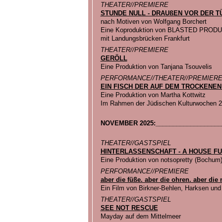
THEATER//PREMIERE
STUNDE NULL - DRAUßEN VOR DER T
nach Motiven von Wolfgang Borchert
Eine Koproduktion von BLASTED PROD
mit Landungsbrücken Frankfurt
THEATER//PREMIERE
GERÖLL
Eine Produktion von Tanjana Tsouvelis
PERFORMANCE//THEATER//PREMIER
EIN FISCH DER AUF DEM TROCKENE
Eine Produktion von Martha Kottwitz
Im Rahmen der Jüdischen Kulturwochen 
NOVEMBER 2025:___________________
THEATER//GASTSPIEL
HINTERLASSENSCHAFT - A HOUSE FU
Eine Produktion von notsopretty (Bochum
PERFORMANCE//PREMIERE
aber die füße. aber die ohren. aber di
Ein Film von Birkner-Behlen, Harksen un
THEATER//GASTSPIEL
SEE NOT RESCUE
Mayday auf dem Mittelmeer