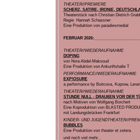
THEATER//PREMIERE
SCHERZ, SATIRE, IRONIE, DEUTSCH
Theaterstück nach Christian Dietrich Grab
Regie: Hannah Schassner
Eine Produktion von paradiesmedial
FEBRUAR 2026:_____________________
THEATER//WIEDERAUFNAHME
DOPING
von Nora Abdel-Maksoud
Eine Produktion von Ankunftshalle T
PERFORMANCE//WIEDERAUFNAHME
EXP!OSURE
a performance by Boitcova, Koprow, Leran
THEATER//WIEDERAUFNAHME
STUNDE NULL - DRAUßEN VOR DER T
nach Motiven von Wolfgang Borchert
Eine Koproduktion von BLASTED PROD
mit Landungsbrücken Frankfurt
KINDER- UND JUGENDTHEATER//PRE
BUBBLES
Eine Produktion von theater et zetera
und noch viel mehr...