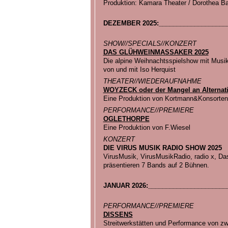
Produktion: Kamara Theater / Dorothea Ba
DEZEMBER 2025:____________________
SHOW//SPECIALS//KONZERT
DAS GLÜHWEINMASSAKER 2025
Die alpine Weihnachtsspielshow mit Musi
von und mit Iso Herquist
THEATER//WIEDERAUFNAHME
WOYZECK oder der Mangel an Alternat
Eine Produktion von Kortmann&Konsorten
PERFORMANCE//PREMIERE
OGLETHORPE
Eine Produktion von F.Wiesel
KONZERT
DIE VIRUS MUSIK RADIO SHOW 2025
VirusMusik, VirusMusikRadio, radio x, D
präsentieren 7 Bands auf 2 Bühnen.
JANUAR 2026:______________________
PERFORMANCE//PREMIERE
DISSENS
Streitwerkstätten und Performance von zw