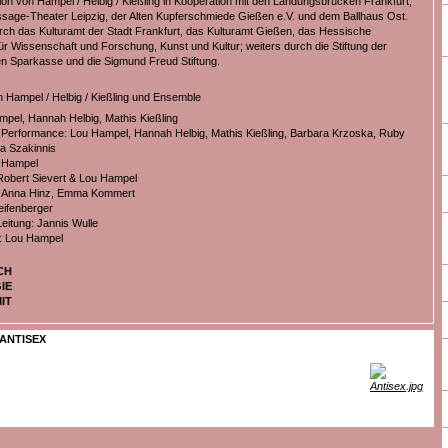
ion von Hampel / Helbig / Kießling in Kooperation mit den Landungsbrücken Frankfurt,
age-Theater Leipzig, der Alten Kupferschmiede Gießen e.V. und dem Ballhaus Ost.
rch das Kulturamt der Stadt Frankfurt, das Kulturamt Gießen, das Hessische
für Wissenschaft und Forschung, Kunst und Kultur; weiters durch die Stiftung der
 Sparkasse und die Sigmund Freud Stiftung.
n Hampel / Helbig / Kießling und Ensemble
mpel, Hannah Helbig, Mathis Kießling
Performance: Lou Hampel, Hannah Helbig, Mathis Kießling, Barbara Krzoska, Ruby
a Szakinnis
 Hampel
Robert Sievert & Lou Hampel
: Anna Hinz, Emma Kommert
eifenberger
eitung: Jannis Wulle
: Lou Hampel
CH
IE
IT
ANTISEX