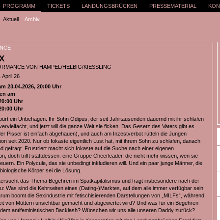
PROGRAMM
TICKETS
LANDUNGSBRÜCKEN
PRESSEMATERIAL
KON
Aktuell
Archiv
NCE
X
ORMANCE VON HAMPEL/HELBIG/KIESSLING
 April 26
 23.04.2026, 20:00 Uhr
en am
20:00 Uhr
20:00 Uhr
pürt ein Unbehagen. Ihr Sohn Ödipus, der seit Jahrtausenden dauernd mit ihr schlafen
h vervielfacht, und jetzt will die ganze Welt sie ficken. Das Gesetz des Vaters gibt es
der Pisser ist einfach abgehauen), und auch am Inzestverbot rütteln die Jungen
on seit 2020. Nur ob Iokaste eigentlich Lust hat, mit ihrem Sohn zu schlafen, danach
d gefragt. Frustriert macht sich Iokaste auf die Suche nach einer eigenen
on, doch trifft stattdessen: eine Gruppe Cheerleader, die nicht mehr wissen, wen sie
feuern. Ein Polycule, das sie unbedingt inkludieren will. Und ein paar junge Männer, die
biologische Körper sei die Lösung.
rsucht das Thema Begehren im Spätkapitalismus und fragt insbesondere nach der
au: Was sind die Kehrseiten eines (Dating-)Marktes, auf dem alle immer verfügbar sein
m boomt die Sexindustrie mit fetischisierenden Darstellungen von „MILFs“, während
beit von Müttern unsichtbar gemacht und abgewertet wird? Und was für ein Begehren
r dem antifeministischen Backlash? Wünschen wir uns alle unseren Daddy zurück?