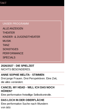
TAKT
UNSER PROGRAMM
ALLE ANZEIGEN
THEATER
KINDER- & JUGENDTHEATER
MUSIK
TANZ
SONSTIGES
PERFORMANCE
SPECIALS
2026/2027 - DIE SPIELZEIT
NICHTS BESONDERES.
ANNE SOPHIE MELITA - STIMMEN
Drei junge Frauen. Drei Perspektiven. Eine Zeit,
die alles verändert.
CANCEL MY HEAD - WILL ICH DAS NOCH
HÖREN?
Eine performative freiwillige Selbstkontrolle.
DAS LOCH IN DER OBERFLÄCHE
Eine performative Suche nach Wundern
von äöü