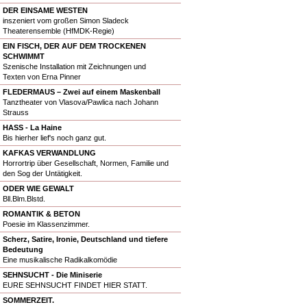
DER EINSAME WESTEN
inszeniert vom großen Simon Sladeck
Theaterensemble (HfMDK-Regie)
EIN FISCH, DER AUF DEM TROCKENEN
SCHWIMMT
Szenische Installation mit Zeichnungen und
Texten von Erna Pinner
FLEDERMAUS – Zwei auf einem Maskenball
Tanztheater von Vlasova/Pawlica nach Johann
Strauss
HASS - La Haine
Bis hierher lief's noch ganz gut.
KAFKAS VERWANDLUNG
Horrortrip über Gesellschaft, Normen, Familie und
den Sog der Untätigkeit.
ODER WIE GEWALT
Bll.Blm.Blstd.
ROMANTIK & BETON
Poesie im Klassenzimmer.
Scherz, Satire, Ironie, Deutschland und tiefere
Bedeutung
Eine musikalische Radikalkomödie
SEHNSUCHT - Die Miniserie
EURE SEHNSUCHT FINDET HIER STATT.
SOMMERZEIT.