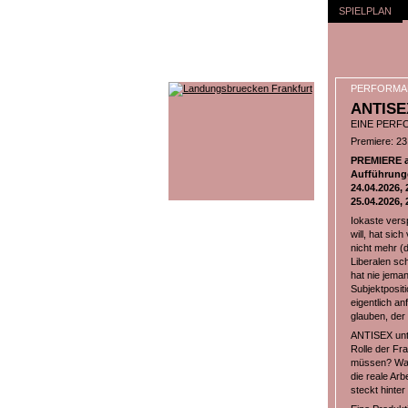
SPIELPLAN
PERFORMA
ANTISE
EINE PERF
Premiere: 23.
PREMIERE am
Aufführung
24.04.2026, 
25.04.2026, 
Iokaste vers
will, hat sic
nicht mehr (
Liberalen sch
hat nie jeman
Subjektpositi
eigentlich an
glauben, der 
ANTISEX unte
Rolle der Fr
müssen? Waru
die reale Ar
steckt hinte