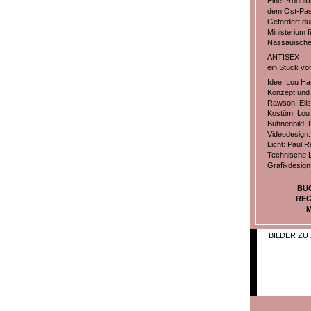
Eine Produkt
dem Ost-Pass
Gefördert du
Ministerium 
Nassauischen
ANTISEX
ein Stück vo
Idee: Lou Ha
Konzept und 
Rawson, Elis
Kostüm: Lou
Bühnenbild: 
Videodesign
Licht: Paul R
Technische L
Grafikdesign
BU
REG
M
BILDER ZU