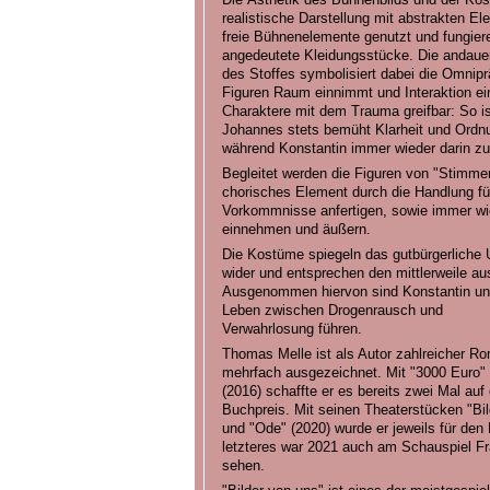
realistische Darstellung mit abstrakten E
freie Bühnenelemente genutzt und fungier
angedeutete Kleidungsstücke. Die andaue
des Stoffes symbolisiert dabei die Omnip
Figuren Raum einnimmt und Interaktion ei
Charaktere mit dem Trauma greifbar: So i
Johannes stets bemüht Klarheit und Ordnu
während Konstantin immer wieder darin zu 
Begleitet werden die Figuren von "Stimmen
chorisches Element durch die Handlung führ
Vorkommnisse anfertigen, sowie immer wied
einnehmen und äußern.
Die Kostüme spiegeln das gutbürgerliche 
wider und entsprechen den mittlerweile a
Ausgenommen hiervon sind Konstantin und
Leben zwischen Drogenrausch und
Verwahrlosung führen.
Thomas Melle ist als Autor zahlreicher 
mehrfach ausgezeichnet. Mit "3000 Euro" 
(2016) schaffte er es bereits zwei Mal auf
Buchpreis. Mit seinen Theaterstücken "Bil
und "Ode" (2020) wurde er jeweils für den
letzteres war 2021 auch am Schauspiel Fr
sehen.