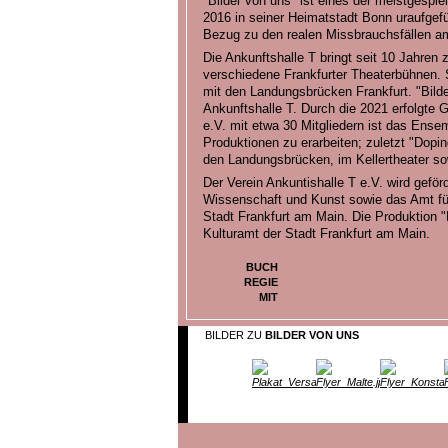
"Bilder von uns" ist eines der meistgesp
2016 in seiner Heimatstadt Bonn uraufgef
Bezug zu den realen Missbrauchsfällen am 
Die Ankunftshalle T bringt seit 10 Jahren
verschiedene Frankfurter Theaterbühnen. S
mit den Landungsbrücken Frankfurt. "Bilder
Ankunftshalle T. Durch die 2021 erfolgte 
e.V. mit etwa 30 Mitgliedern ist das Ensem
Produktionen zu erarbeiten; zuletzt "Dopi
den Landungsbrücken, im Kellertheater sow
Der Verein Ankuntishalle T e.V. wird geför
Wissenschaft und Kunst sowie das Amt für 
Stadt Frankfurt am Main. Die Produktion "
Kulturamt der Stadt Frankfurt am Main.
BUCH
REGIE
MIT
BILDER ZU
BILDER VON UNS