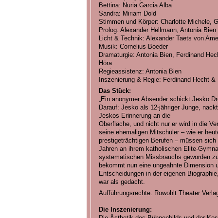
Bettina: Nuria Garcia Alba
Sandra: Miriam Dold
Stimmen und Körper: Charlotte Michele, G
Prolog: Alexander Hellmann, Antonia Bien
Licht & Technik: Alexander Taets von Am
Musik: Cornelius Boeder
Dramaturgie: Antonia Bien, Ferdinand Hec
Höra
Regieassistenz: Antonia Bien
Inszenierung & Regie: Ferdinand Hecht &
Das Stück:
„Ein anonymer Absender schickt Jesko Dre
Darauf: Jesko als 12-jähriger Junge, nackt
Jeskos Erinnerung an die
Oberfläche, und nicht nur er wird in die V
seine ehemaligen Mitschüler – wie er heut
prestigeträchtigen Berufen – müssen sich 
Jahren an ihrem katholischen Elite-Gymn
systematischen Missbrauchs geworden zu
bekommt nun eine ungeahnte Dimension un
Entscheidungen in der eigenen Biographie,
war als gedacht.
Aufführungsrechte: Rowohlt Theater Verl
Die Inszenierung:
Die Ästhetik des Bühnenbilds und der Kost