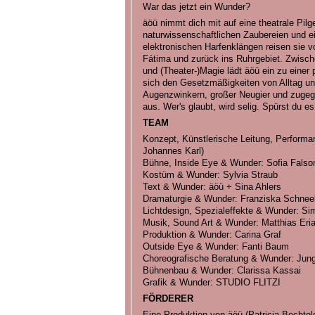
War das jetzt ein Wunder?
äöü nimmt dich mit auf eine theatrale Pilg
naturwissenschaftlichen Zaubereien und 
elektronischen Harfenklängen reisen sie v
Fátima und zurück ins Ruhrgebiet. Zwisc
und (Theater-)Magie lädt äöü ein zu einer
sich den Gesetzmäßigkeiten von Alltag un
Augenzwinkern, großer Neugier und zugeg
aus. Wer's glaubt, wird selig. Spürst du e
TEAM
Konzept, Künstlerische Leitung, Performa
Johannes Karl)
Bühne, Inside Eye & Wunder: Sofia Falso
Kostüm & Wunder: Sylvia Straub
Text & Wunder: äöü + Sina Ahlers
Dramaturgie & Wunder: Franziska Schnee
Lichtdesign, Spezialeffekte & Wunder: S
Musik, Sound Art & Wunder: Matthias Eri
Produktion & Wunder: Carina Graf
Outside Eye & Wunder: Fanti Baum
Choreografische Beratung & Wunder: Jun
Bühnenbau & Wunder: Clarissa Kassai
Grafik & Wunder: STUDIO FLITZI
FÖRDERER
Eine Produktion von äöü (Patricia Bechtol