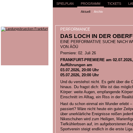
SPIELPLAN
PROGRAMM
TICKETS
LA
Aktuell
Archiv
PERFORMANCE
DAS LOCH IN DER OBER
EINE PERFORMATIVE SUCHE NACH 
VON ÄÖÜ
Premiere: 02. Juli 26
FRANKFURT-PREMIERE am 02.07.2026, 
Aufführungen am
03.07.2026, 20:00 Uhr
05.07.2026, 20:00 Uhr
Und du verstehst nicht. Es geht über die 
hinaus. Du fragst dich: Wie ist das mögli
Körper: weite Augen, empfangende Körperh
Einschnitt im Alltag, ein Riss in der Realit
Hast du schon einmal ein Wunder erlebt –
passiert? Wäre nicht heute ein guter Zeit
über unerklärliche Ereignisse reißen jedenf
Nikeschuhen wird zum Heiligen, Marienfi
Tiefkühlerbsen auf, im aufgeborstenen As
Sportverein steigt endlich in die erste Liga