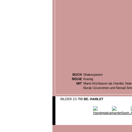
BUCH
Shakespeare
REGIE
Koenig
MIT
Mario Krichbaum als Hamlet; Nele
Burak Uzuncimen und Nenad Smi
BILDER ZU
TO BE. HAMLET