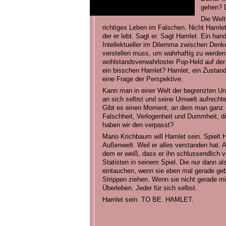
gehen? De
Die Welt
richtiges Leben im Falschen. Nicht Hamlet 
der er lebt. Sagt er. Sagt Hamlet. Ein han
Intellektueller im Dilemma zwischen Denk
verstellen muss, um wahrhaftig zu werden.
wohlstandsverwahrloster Pop-Held auf der 
ein bisschen Hamlet? Hamlet, ein Zustand
eine Frage der Perspektive.
Kann man in einer Welt der begrenzten U
an sich selbst und seine Umwelt aufrecht
Gibt es einen Moment, an dem man ganz e
Falschheit, Verlogenheit und Dummheit, d
haben wir den verpasst?
Mario Krichbaum will Hamlet sein. Spielt H
Außenwelt. Weil er alles verstanden hat.
dem er weiß, dass er ihn schlussendlich ve
Statisten in seinem Spiel. Die nur dann al
eintauchen, wenn sie eben mal gerade geb
Strippen ziehen. Wenn sie nicht gerade mi
Überleben. Jeder für sich selbst.
Hamlet sein. TO BE. HAMLET.