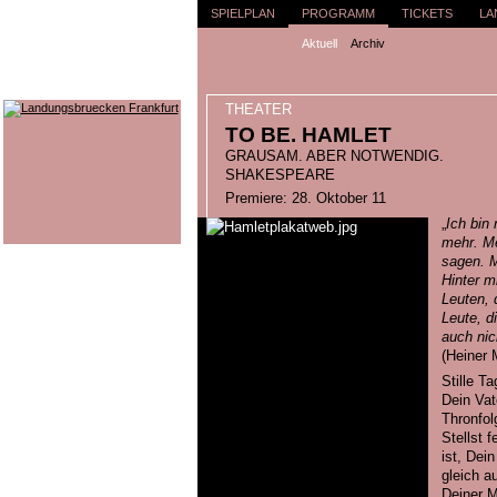
SPIELPLAN
PROGRAMM
TICKETS
LA
Aktuell
Archiv
THEATER
TO BE. HAMLET
GRAUSAM. ABER NOTWENDIG.
SHAKESPEARE
Premiere: 28. Oktober 11
„
Ich bin 
mehr. Me
sagen. M
Hinter m
Leuten, 
Leute, d
auch nic
(Heiner 
Stille T
Dein Vate
Thronfol
Stellst 
ist, Dei
gleich a
Deiner M