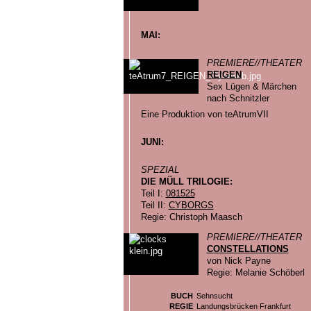
MAI:
PREMIERE//THEATER
REIGEN
Sex Lügen & Märchen
nach Schnitzler
Eine Produktion von teAtrumVII
JUNI:
SPEZIAL
DIE MÜLL TRILOGIE:
Teil I:
081525
Teil II:
CYBORGS
Regie: Christoph Maasch
PREMIERE//THEATER
CONSTELLATIONS
von Nick Payne
Regie: Melanie Schöberl
BUCH
Sehnsucht
REGIE
Landungsbrücken Frankfurt