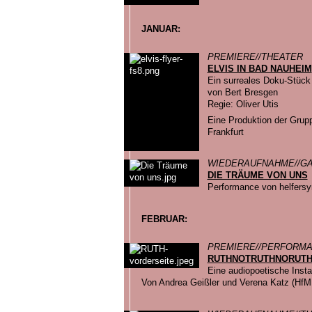
JANUAR:
PREMIERE//THEATER
ELVIS IN BAD NAUHEIM
Ein surreales Doku-Stück
von Bert Bresgen
Regie: Oliver Utis
Eine Produktion der Gru
Frankfurt
WIEDERAUFNAHME//GA
DIE TRÄUME VON UNS
Performance von helfers
FEBRUAR:
PREMIERE//PERFORM
RUTHNOTRUTHNORUT
Eine audiopoetische Instal
Von Andrea Geißler und Verena Katz (Hf