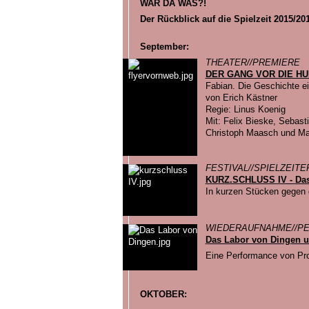
WAR DA WAS?!
Der Rückblick auf die Spielzeit 2015/20
September:
THEATER//PREMIERE
DER GANG VOR DIE H
Fabian. Die Geschichte e
von Erich Kästner
Regie: Linus Koenig
Mit: Felix Bieske, Sebast
Christoph Maasch und Ma
FESTIVAL//SPIELZEIT
KURZ.SCHLUSS IV - Das 
In kurzen Stücken gegen
WIEDERAUFNAHME//P
Das Labor von Dingen u
Eine Performance von Prof
OKTOBER: