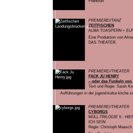
Frankfurt
PREMIERE//TANZ
ZEITFISCHEN
ALMA TOASPERN + ELP
Eine Produktion von Alma
DAS THEATER.
PREMIERE//THEATER
FACK JU HENRY
– oder das Funkeln von
Text und Regie: Sarah K
Aufführungen in der jugend-kultur-kirche s
PREMIERE//THEATER
CYBORGS
MÜLL-TRILOGIE II - H
ICH SEIN
Regie: Christoph Maasch