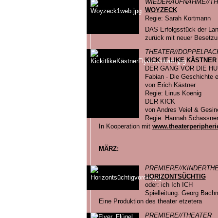
WIEDERAUFNAHME//T
WOYZECK
Regie: Sarah Kortmann
DAS Erfolgsstück der La
zurück mit neuer Besetzu
THEATER//DOPPELPAC
KICK IT LIKE KÄSTNER
DER GANG VOR DIE H
Fabian - Die Geschichte e
von Erich Kästner
Regie: Linus Koenig
DER KICK
von Andres Veiel & Gesi
Regie: Hannah Schassner 
In Kooperation mit
www.theaterperipheri
MÄRZ:
PREMIERE//KINDERTH
HORIZONTSÜCHTIG
oder: ich Ich ICH
Spielleitung: Georg Bac
Eine Produktion des theater etzetera
PREMIERE//THEATER