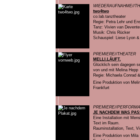
WIEDERAUFNAHME//TH
two4two
co.lab.tanztheater
Regie: Petra Lehr und En
Tanz: Vivien van Devente
Musik: Chris Rücker
Schauspiel: Liese Lyon & 
PREMIERE//THEATER
MELLI.LÄUFT.
Glücklich sein dagegen se
von und mit Melina Hepp
Regie: Michaela Conrad &
Eine Produktion von Mel
Frankfurt
PREMIERE//PERFORM
JE NACHDEM WAS PASS
Eine Installation mit Men
Text im Raum.
Rauminstallation, Text, V
Eine Produktion von Mila