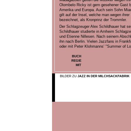
Olombelo Ricky ist gern gesehener Gast be
Amerika und Europa. Auch sein Sohn Miaro 
gilt auf der Insel, welche man wegen ihre
bezeichnet, als Kronprinz der Trommler.
Der Schlagzeuger Alex Schildhauer hat sei
Schildhauer studierte in Arnheim Schlag
und Etienne Nillesen. Nach seinem Absch
ihn nach Berlin. Vielen Jazzfans in Frankfu
oder mit Peter Klohmanns‘ "Summer of Lov
BUCH
REGIE
MIT
BILDER ZU
JAZZ IN DER MILCHSACKFABRIK