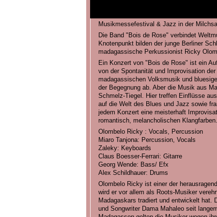
Musikmessefestival & Jazz in der Milchsac
Die Band "Bois de Rose" verbindet Weltmu
Knotenpunkt bilden der junge Berliner Sch
madagassische Perkussionist Ricky Olome
Ein Konzert von "Bois de Rose" ist ein Auf
von der Spontanität und Improvisation der
madagassischen Volksmusik und bluesige J
der Begegnung ab. Aber die Musik aus Ma
Schmelz-Tiegel. Hier treffen Einflüsse aus
auf die Welt des Blues und Jazz sowie fr
jedem Konzert eine meisterhaft Improvisa
romantisch, melancholischen Klangfarben
Olombelo Ricky : Vocals, Percussion
Miaro Tanjona: Percussion, Vocals
Zaleky: Keyboards
Claus Boesser-Ferrari: Gitarre
Georg Wende: Bass/ Efx
Alex Schildhauer: Drums
Olombelo Ricky ist einer der herausragen
wird er vor allem als Roots-Musiker verehr
Madagaskars tradiert und entwickelt hat. Do
und Songwriter Dama Mahaleo seit langem 
Madagassen gelten die Musiker wegen ihre