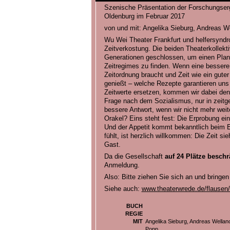
Szenische Präsentation der Forschungser
Oldenburg im Februar 2017
von und mit: Angelika Sieburg, Andreas We
Wu Wei Theater Frankfurt und helfersyndro
Zeitverkostung. Die beiden Theaterkollek
Generationen geschlossen, um einen Plan
Zeitregimes zu finden. Wenn eine bessere
Zeitordnung braucht und Zeit wie ein gu
genießt – welche Rezepte garantieren uns
Zeitwerte ersetzen, kommen wir dabei den
Frage nach dem Sozialismus, nur in zeitg
bessere Antwort, wenn wir nicht mehr wei
Orakel? Eins steht fest: Die Erprobung ein
Und der Appetit kommt bekanntlich beim 
fühlt, ist herzlich willkommen: Die Zeit si
Gast.
Da die Gesellschaft
auf 24 Plätze beschr
Anmeldung.
Also: Bitte ziehen Sie sich an und bringen
Siehe auch:
www.theaterwrede.de/flausen
BUCH
REGIE
MIT
Angelika Sieburg, Andreas Wellano
Popp