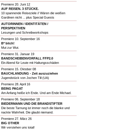
Premiere 20. Juni 12
AUF REISEN. 3 STÜCKE.
10 spannende Reiseziele // Wären die weißen
Gardinen nicht ... plus Special Guests
AUTORINNEN / IDENTITÄTEN /
PERSPEKTIVEN
Lesungen und Schreibworkshops
Premiere 10. September 16
B* bitch!
Mut zur Wut.
Premiere 31. Januar 19
BANDSCHEIBENVORFALL FFP2.0
Ein Abend für Leute mit Haltungsschäden
Premiere 15. Oktober 08
BAUCHLANDUNG - Zeit auszuziehen
Jugendstück von Jochen Till (UA)
Premiere 28. April 16
BEING PAGAT
Am Anfang heiße ich Ende. Und am Ende Michael.
Premiere 06. September 18
BIEDERMANN UND DIE BRANDSTIFTER
Die beste Tarnung ist immer noch die blanke und
nackte Wahrheit. Die glaubt niemand.
Premiere 27. März 26
BIG OTHER
Wir verstehen uns total!