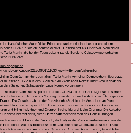
 den französischen Autor Didier Eribon und stellen mit einer Lesung und einem
n neues Buch "La société comme verdict - Gesellschaft als Urteil“ vor. Moderieren
nd Tania Martini, die bei der Tageszeitung taz die Bereiche Geisteswissenschaften
ische Buch leitet.
ibon.blogspot.de
k.com/Didier-Eribon-221260801311033
www.twitter.com/didiereribon
ird im Gespräch mit der Journalistin Tania Martini von einer Dolmetscherin übersetzt.
er deutschen Texte aus den Büchern "Rückkehr nach Reims" und "Gesellschaft als
 von dem Sprecher/ Schauspieler Linus Koenig vorgetragen.
s "Rückkehr nach Reims" gilt bereits heute als Klassiker der Zeitdiagnose. In seinem
reift Eribon viele Themen des Vorgängers wieder auf und vertieft seine Überlegungen
 Fragen. Die Gesellschaft, so der französische Soziologe im Anschluss an Pierre
st uns Plätze zu, sie spricht Urteile aus, denen wir uns nicht entziehen können, sie
enzen und bringt Individuen und Gruppen in eine hierarchische Ordnung. Die Aufgabe
en Denkens besteht darin, diese Herrschaftsmechanismen ans Licht zu bringen.
eck unternimmt Eribon den Versuch, die Analyse der Klassenverhältnisse sowie der
er Institutionen wie des Bildungssystems auf eine neue Grundlage zu stellen. Dabei
ch auch Autorinnen und Autoren wie Simone de Beauvoir, Annie Ernaux, Assia Djebar