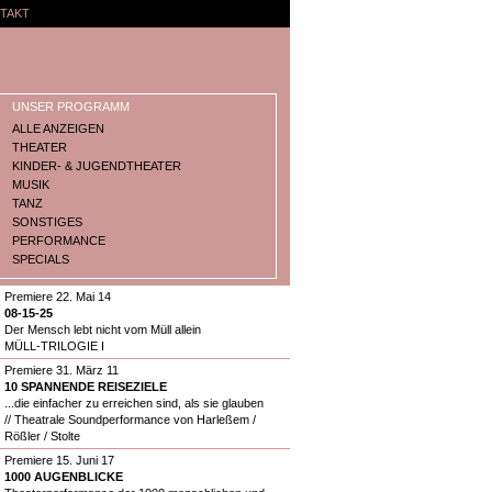
TAKT
UNSER PROGRAMM
ALLE ANZEIGEN
THEATER
KINDER- & JUGENDTHEATER
MUSIK
TANZ
SONSTIGES
PERFORMANCE
SPECIALS
Premiere 22. Mai 14
08-15-25
Der Mensch lebt nicht vom Müll allein
MÜLL-TRILOGIE I
Premiere 31. März 11
10 SPANNENDE REISEZIELE
...die einfacher zu erreichen sind, als sie glauben
// Theatrale Soundperformance von Harleßem /
Rößler / Stolte
Premiere 15. Juni 17
1000 AUGENBLICKE