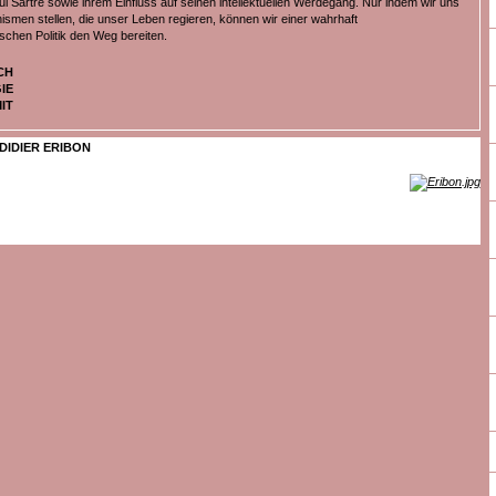
l Sartre sowie ihrem Einfluss auf seinen intellektuellen Werdegang. Nur indem wir uns
ismen stellen, die unser Leben regieren, können wir einer wahrhaft
schen Politik den Weg bereiten.
CH
IE
IT
DIDIER ERIBON