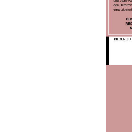
und Jean-Pau
den Determin
emanzipatori
BU
REG
M
BILDER ZU