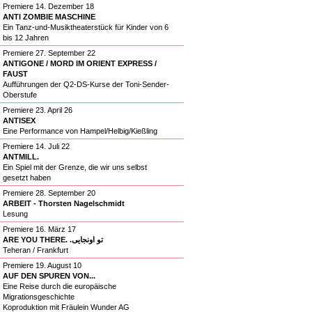
Premiere 14. Dezember 18
ANTI ZOMBIE MASCHINE
Ein Tanz-und-Musiktheaterstück für Kinder von 6
bis 12 Jahren
Premiere 27. September 22
ANTIGONE / MORD IM ORIENT EXPRESS /
FAUST
Aufführungen der Q2-DS-Kurse der Toni-Sender-
Oberstufe
Premiere 23. April 26
ANTISEX
Eine Performance von Hampel/Helbig/Kießling
Premiere 14. Juli 22
ANTMILL.
Ein Spiel mit der Grenze, die wir uns selbst
gesetzt haben
Premiere 28. September 20
ARBEIT - Thorsten Nagelschmidt
Lesung
Premiere 16. März 17
ARE YOU THERE. .تو اونجایی
Teheran / Frankfurt
Premiere 19. August 10
AUF DEN SPUREN VON...
Eine Reise durch die europäische
Migrationsgeschichte
Koproduktion mit Fräulein Wunder AG