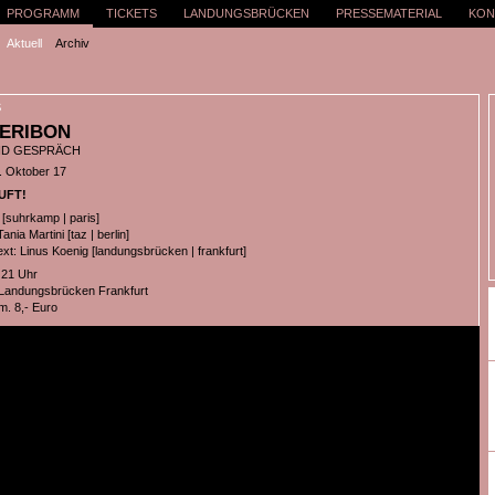
PROGRAMM
TICKETS
LANDUNGSBRÜCKEN
PRESSEMATERIAL
KON
Aktuell
Archiv
S
 ERIBON
ND GESPRÄCH
. Oktober 17
UFT!
 [suhrkamp | paris]
nia Martini [taz | berlin]
xt: Linus Koenig [landungsbrücken | frankfurt]
 21 Uhr
 Landungsbrücken Frankfurt
m. 8,- Euro