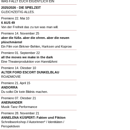
WAS FÄLLT EUCH EIGENTLICH EIN
2025/2026 - DIE SPIELZEIT
GLEICHZEITIG ALLES.
Premiere 22. Mai 10
6 AUS 49
Von der Freiheit das zu tun was man will.
Premiere 14. November 25
aber die füße. aber die ohren. aber die neuen
plüschmäntel
Ein Film von Birkner-Behlen, Harksen und Koprow
Premiere 01. September 22
all the moves we make in the dark
Eine Theaterproduktion von Hanni&Anni
Premiere 14. Oktober 10
ALTER FORD ESCORT DUNKELBLAU
ROADMOVIE
Premiere 21. April 15
ANDORRA
Du sollst Dir kein Bildnis machen.
Premiere 07. Oktober 21
ANEINANDER
Musik-Tanz-Performance
Premiere 28. November 21
ANNELENA KÜSPERT: Fakten und Fiktion
Schreibworkshop // Autorinnen* / Identitäten /
Perspektiven