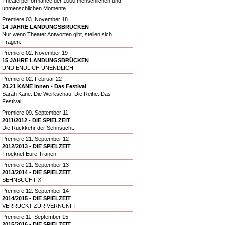
Theaterperformance der 1000 menschlichen und
unmenschlichen Momente
Premiere 03. November 18
14 JAHRE LANDUNGSBRÜCKEN
Nur wenn Theater Antworten gibt, stellen sich
Fragen.
Premiere 02. November 19
15 JAHRE LANDUNGSBRÜCKEN
UND ENDLICH UNENDLICH.
Premiere 02. Februar 22
20.21 KANE innen - Das Festival
Sarah Kane. Die Werkschau. Die Reihe. Das
Festival.
Premiere 09. September 11
2011/2012 - DIE SPIELZEIT
Die Rückkehr der Sehnsucht.
Premiere 21. September 12
2012/2013 - DIE SPIELZEIT
Trocknet Eure Tränen.
Premiere 21. September 13
2013/2014 - DIE SPIELZEIT
SEHNSUCHT X
Premiere 12. September 14
2014/2015 - DIE SPIELZEIT
VERRÜCKT ZUR VERNUNFT
Premiere 11. September 15
2015/2016 - DIE SPIELZEIT