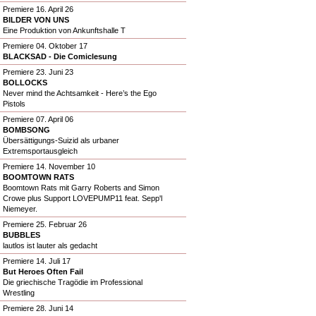
Premiere 16. April 26
BILDER VON UNS
Eine Produktion von Ankunftshalle T
Premiere 04. Oktober 17
BLACKSAD - Die Comiclesung
Premiere 23. Juni 23
BOLLOCKS
Never mind the Achtsamkeit - Here’s the Ego
Pistols
Premiere 07. April 06
BOMBSONG
Übersättigungs-Suizid als urbaner
Extremsportausgleich
Premiere 14. November 10
BOOMTOWN RATS
Boomtown Rats mit Garry Roberts and Simon
Crowe plus Support LOVEPUMP11 feat. Sepp'l
Niemeyer.
Premiere 25. Februar 26
BUBBLES
lautlos ist lauter als gedacht
Premiere 14. Juli 17
But Heroes Often Fail
Die griechische Tragödie im Professional
Wrestling
Premiere 28. Juni 14