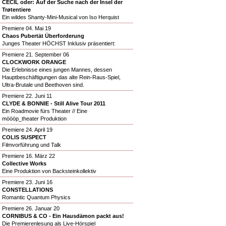
CECIL oder: Auf der Suche nach der Insel der
Trøtentiere
Ein wildes Shanty-Mini-Musical von Iso Herquist
Premiere 04. Mai 19
Chaos Pubertät Überforderung
Junges Theater HÖCHST Inklusiv präsentiert:
Premiere 21. September 06
CLOCKWORK ORANGE
Die Erlebnisse eines jungen Mannes, dessen
Hauptbeschäftigungen das alte Rein-Raus-Spiel,
Ultra-Brutale und Beethoven sind.
Premiere 22. Juni 11
CLYDE & BONNIE - Still Alive Tour 2011
Ein Roadmovie fürs Theater // Eine
möööp_theater Produktion
Premiere 24. April 19
COLIS SUSPECT
Filmvorführung und Talk
Premiere 16. März 22
Collective Works
Eine Produktion von Backsteinkollektiv
Premiere 23. Juni 16
CONSTELLATIONS
Romantic Quantum Physics
Premiere 26. Januar 20
CORNIBUS & CO - Ein Hausdämon packt aus!
Die Premierenlesung als Live-Hörspiel