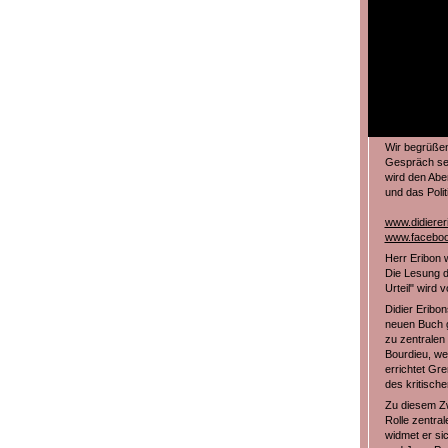
Wir begrüßen
Gespräch sei
wird den Abe
und das Polit
www.didierer
www.faceboo
Herr Eribon w
Die Lesung d
Urteil" wird
Didier Eribon
neuen Buch g
zu zentralen
Bourdieu, wei
errichtet Gr
des kritisch
Zu diesem Zw
Rolle zentral
widmet er si