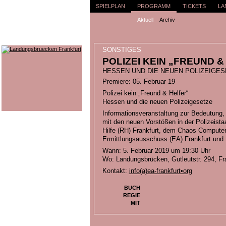
SPIELPLAN
PROGRAMM
TICKETS
LA
Aktuell
Archiv
SONSTIGES
POLIZEI KEIN „FREUND &
HESSEN UND DIE NEUEN POLIZEIGES
Premiere: 05. Februar 19
Polizei kein „Freund & Helfer“
Hessen und die neuen Polizeigesetze
Informationsveranstaltung zur Bedeutun
mit den neuen Vorstößen in der Polizeistaa
Hilfe (RH) Frankfurt, dem Chaos Compute
Ermittlungsausschuss (EA) Frankfurt und
Wann: 5. Februar 2019 um 19:30 Uhr
Wo: Landungsbrücken, Gutleutstr. 294, Fr
Kontakt:
info(a)ea-frankfurt•org
BUCH
REGIE
MIT
BILDER ZU
POLIZEI KEIN „FREUND & HELFE