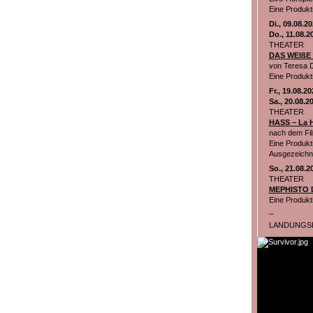
Eine Produk
Di., 09.08.2
Do., 11.08.2
THEATER
DAS WEIßE
von Teresa 
Eine Produkt
Fr., 19.08.2
Sa., 20.08.2
THEATER
HASS – La 
nach dem Fil
Eine Produkt
Ausgezeichne
So., 21.08.2
THEATER
MEPHISTO De
Eine Produkt
_
LANDUNGSB