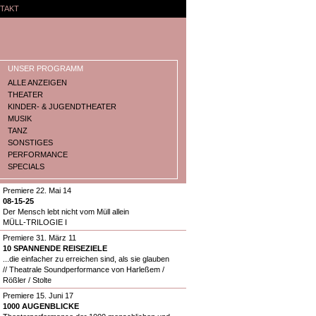
TAKT
UNSER PROGRAMM
ALLE ANZEIGEN
THEATER
KINDER- & JUGENDTHEATER
MUSIK
TANZ
SONSTIGES
PERFORMANCE
SPECIALS
Premiere 22. Mai 14
08-15-25
Der Mensch lebt nicht vom Müll allein
MÜLL-TRILOGIE I
Premiere 31. März 11
10 SPANNENDE REISEZIELE
...die einfacher zu erreichen sind, als sie glauben
// Theatrale Soundperformance von Harleßem /
Rößler / Stolte
Premiere 15. Juni 17
1000 AUGENBLICKE