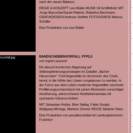
nach der neuen Balance.
REGIE & KONZEPT Lea Walde MUSIK Uli Schiffelholz MIT
Jorge Bascuñan/Sarah Plattner, Rebekka Bachmann
GRAFIKDESIGN Andreas Stoffels FOTOGRAFIE Markus
Schüller
Eine Produktion von Lea Walde
BANDSCHEIBENVORFALL FFP2.0
von Ingrid Lausund
Ein absurd-komischer Abgesang auf
Selbstoptimierungsstrategien im Zeitalter „flacher
Hierarchien“: Fünf Angestellte im Vorzimmer des Chefs,
bereit, in die Höhle des Löwen vorgelassen zu werden. In
der Farce aus dem Leben moderner Angestellter wechseln
Profilierungsscharmützel mit zarten Momenten vorsichtiger
Annäherung, ankerschwere Kindheitstraumata mit
spontanen Glücksschüben.
MIT Sebastian Huther, Birte Sieling, Fabio Sorgini,
Wolfgang Wirringa, Marlene Zimmer REGIE Stefanie Otten
Eine Produktion von paradiesmedial mit Landungsbrücken
Frankfurt