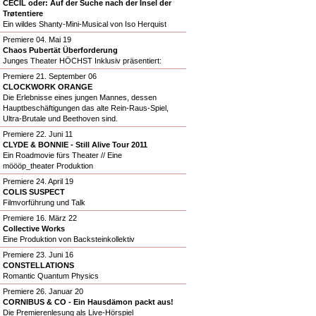
CECIL oder: Auf der Suche nach der Insel der
Trøtentiere
Ein wildes Shanty-Mini-Musical von Iso Herquist
Premiere 04. Mai 19
Chaos Pubertät Überforderung
Junges Theater HÖCHST Inklusiv präsentiert:
Premiere 21. September 06
CLOCKWORK ORANGE
Die Erlebnisse eines jungen Mannes, dessen
Hauptbeschäftigungen das alte Rein-Raus-Spiel,
Ultra-Brutale und Beethoven sind.
Premiere 22. Juni 11
CLYDE & BONNIE - Still Alive Tour 2011
Ein Roadmovie fürs Theater // Eine
möööp_theater Produktion
Premiere 24. April 19
COLIS SUSPECT
Filmvorführung und Talk
Premiere 16. März 22
Collective Works
Eine Produktion von Backsteinkollektiv
Premiere 23. Juni 16
CONSTELLATIONS
Romantic Quantum Physics
Premiere 26. Januar 20
CORNIBUS & CO - Ein Hausdämon packt aus!
Die Premierenlesung als Live-Hörspiel