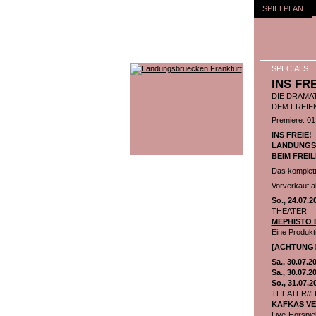
SPIELPLAN
SPECIALS
INS FR
DIE DRAMA
DEM FREIE
Premiere: 01.
INS FREIE!
LANDUNGS
BEIM FREI
Das komplett
Vorverkauf ab
So., 24.07.2
THEATER
MEPHISTO De
Eine Produkt
[ACHTUNG!
Sa., 30.07.2
Sa., 30.07.2
So., 31.07.2
THEATER//
KAFKAS V
Live-Hörspie