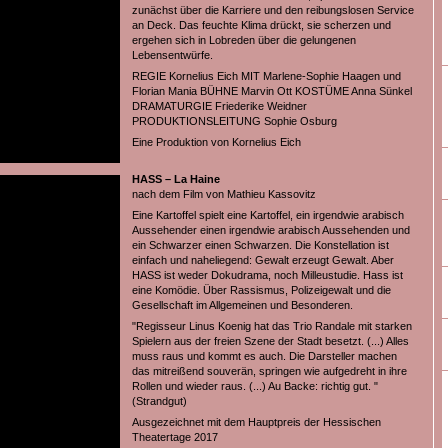
zunächst über die Karriere und den reibungslosen Service
an Deck. Das feuchte Klima drückt, sie scherzen und
ergehen sich in Lobreden über die gelungenen
Lebensentwürfe.
REGIE Kornelius Eich MIT Marlene-Sophie Haagen und
Florian Mania BÜHNE Marvin Ott KOSTÜME Anna Sünkel
DRAMATURGIE Friederike Weidner
PRODUKTIONSLEITUNG Sophie Osburg
Eine Produktion von Kornelius Eich
HASS – La Haine
nach dem Film von Mathieu Kassovitz
Eine Kartoffel spielt eine Kartoffel, ein irgendwie arabisch
Aussehender einen irgendwie arabisch Aussehenden und
ein Schwarzer einen Schwarzen. Die Konstellation ist
einfach und naheliegend: Gewalt erzeugt Gewalt. Aber
HASS ist weder Dokudrama, noch Milleustudie. Hass ist
eine Komödie. Über Rassismus, Polizeigewalt und die
Gesellschaft im Allgemeinen und Besonderen.
"Regisseur Linus Koenig hat das Trio Randale mit starken
Spielern aus der freien Szene der Stadt besetzt. (...) Alles
muss raus und kommt es auch. Die Darsteller machen
das mitreißend souverän, springen wie aufgedreht in ihre
Rollen und wieder raus. (...) Au Backe: richtig gut. "
(Strandgut)
Ausgezeichnet mit dem Hauptpreis der Hessischen
Theatertage 2017