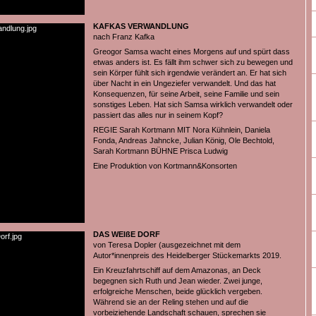
KAFKAS VERWANDLUNG
nach Franz Kafka
Greogor Samsa wacht eines Morgens auf und spürt dass
etwas anders ist. Es fällt ihm schwer sich zu bewegen und
sein Körper fühlt sich irgendwie verändert an. Er hat sich
über Nacht in ein Ungeziefer verwandelt. Und das hat
Konsequenzen, für seine Arbeit, seine Familie und sein
sonstiges Leben. Hat sich Samsa wirklich verwandelt oder
passiert das alles nur in seinem Kopf?
REGIE Sarah Kortmann MIT Nora Kühnlein, Daniela
Fonda, Andreas Jahncke, Julian König, Ole Bechtold,
Sarah Kortmann BÜHNE Prisca Ludwig
Eine Produktion von Kortmann&Konsorten
DAS WEIßE DORF
von Teresa Dopler (ausgezeichnet mit dem
Autor*innenpreis des Heidelberger Stückemarkts 2019.
Ein Kreuzfahrtschiff auf dem Amazonas, an Deck
begegnen sich Ruth und Jean wieder. Zwei junge,
erfolgreiche Menschen, beide glücklich vergeben.
Während sie an der Reling stehen und auf die
vorbeiziehende Landschaft schauen, sprechen sie