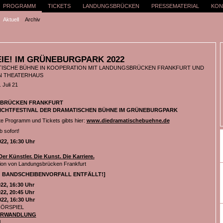
PROGRAMM
TICKETS
LANDUNGSBRÜCKEN
PRESSEMATERIAL
KON
Aktuell
Archiv
EIE! IM GRÜNEBURGPARK 2022
TISCHE BÜHNE IN KOOPERATION MIT LANDUNGSBRÜCKEN FRANKFURT UND
N THEATERHAUS
 Juli 21
BRÜCKEN FRANKFURT
LICHTFESTIVAL DER DRAMATISCHEN BÜHNE IM GRÜNEBURGPARK
e Programm und Tickets gibts hier:
www.diedramatischebuehne.de
 sofort!
022, 16:30 Uhr
r Künstler. Die Kunst. Die Karriere.
ion von Landungsbrücken Frankfurt
 BANDSCHEIBENVORFALL ENTFÄLLT!]
022, 16:30 Uhr
022, 20:45 Uhr
022, 16:30 Uhr
HÖRSPIEL
ERWANDLUNG
l