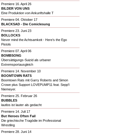
Premiere 16. April 26
BILDER VON UNS
Eine Produktion von Ankunftshalle T
Premiere 04. Oktober 17
BLACKSAD - Die Comiclesung
Premiere 23. Juni 23
BOLLOCKS
Never mind the Achtsamkeit - Here’s the Ego
Pistols
Premiere 07. April 06
BOMBSONG
Übersättigungs-Suizid als urbaner
Extremsportausgleich
Premiere 14. November 10
BOOMTOWN RATS
Boomtown Rats mit Garry Roberts and Simon
Crowe plus Support LOVEPUMP11 feat. Sepp'l
Niemeyer.
Premiere 25. Februar 26
BUBBLES
lautlos ist lauter als gedacht
Premiere 14. Juli 17
But Heroes Often Fail
Die griechische Tragödie im Professional
Wrestling
Premiere 28. Juni 14