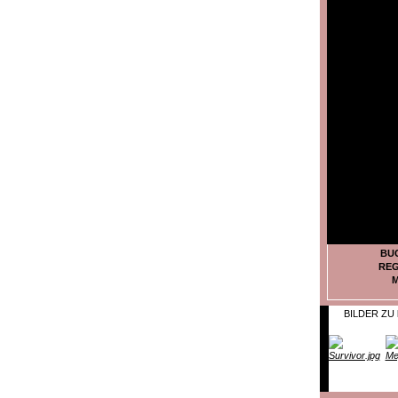
BU
REG
M
BILDER ZU