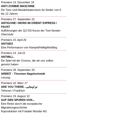
Premiere 14. Dezember 18
ANTI ZOMBIE MASCHINE
Ein Tanz-und-Musiktheaterstück für Kinder von 6
bis 12 Jahren
Premiere 27. September 22
ANTIGONE / MORD IM ORIENT EXPRESS /
FAUST
Aufführungen der Q2-DS-Kurse der Toni-Sender-
Oberstufe
Premiere 23. April 26
ANTISEX
Eine Performance von Hampel/Helbig/Kießling
Premiere 14. Juli 22
ANTMILL.
Ein Spiel mit der Grenze, die wir uns selbst
gesetzt haben
Premiere 28. September 20
ARBEIT - Thorsten Nagelschmidt
Lesung
Premiere 16. März 17
ARE YOU THERE. .تو اونجایی
Teheran / Frankfurt
Premiere 19. August 10
AUF DEN SPUREN VON...
Eine Reise durch die europäische
Migrationsgeschichte
Koproduktion mit Fräulein Wunder AG