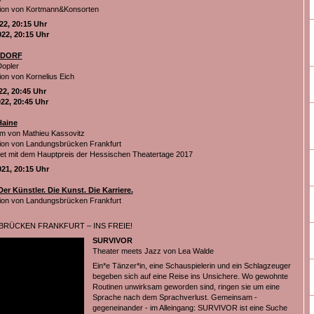
tion von Kortmann&Konsorten
022, 20:15 Uhr
022, 20:15 Uhr
 DORF
Dopler
ion von Kornelius Eich
022, 20:45 Uhr
022, 20:45 Uhr
Haine
m von Mathieu Kassovitz
ion von Landungsbrücken Frankfurt
t mit dem Hauptpreis der Hessischen Theatertage 2017
021, 20:15 Uhr
r Künstler. Die Kunst. Die Karriere.
ion von Landungsbrücken Frankfurt
RÜCKEN FRANKFURT – INS FREIE!
SURVIVOR
Theater meets Jazz von Lea Walde
Ein*e Tänzer*in, eine Schauspielerin und ein Schlagzeuger
begeben sich auf eine Reise ins Unsichere. Wo gewohnte
Routinen unwirksam geworden sind, ringen sie um eine
Sprache nach dem Sprachverlust. Gemeinsam -
gegeneinander - im Alleingang: SURVIVOR ist eine Suche