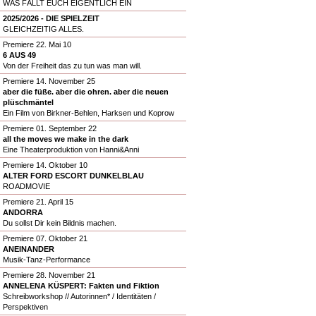
WAS FÄLLT EUCH EIGENTLICH EIN
2025/2026 - DIE SPIELZEIT
GLEICHZEITIG ALLES.
Premiere 22. Mai 10
6 AUS 49
Von der Freiheit das zu tun was man will.
Premiere 14. November 25
aber die füße. aber die ohren. aber die neuen
plüschmäntel
Ein Film von Birkner-Behlen, Harksen und Koprow
Premiere 01. September 22
all the moves we make in the dark
Eine Theaterproduktion von Hanni&Anni
Premiere 14. Oktober 10
ALTER FORD ESCORT DUNKELBLAU
ROADMOVIE
Premiere 21. April 15
ANDORRA
Du sollst Dir kein Bildnis machen.
Premiere 07. Oktober 21
ANEINANDER
Musik-Tanz-Performance
Premiere 28. November 21
ANNELENA KÜSPERT: Fakten und Fiktion
Schreibworkshop // Autorinnen* / Identitäten /
Perspektiven