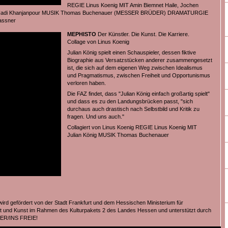
REGIE Linus Koenig MIT Amin Biemnet Haile, Jochen
 Hadi Khanjanpour MUSIK Thomas Buchenauer (MESSER BRÜDER) DRAMATURGIE
assner
MEPHISTO
Der Künstler. Die Kunst. Die Karriere.
Collage von Linus Koenig
Julian König spielt einen Schauspieler, dessen fiktive
Biographie aus Versatzstücken anderer zusammengesetzt
ist, die sich auf dem eigenen Weg zwischen Idealismus
und Pragmatismus, zwischen Freiheit und Opportunismus
verloren haben.
Die FAZ findet, dass "Julian König einfach großartig spielt"
und dass es zu den Landungsbrücken passt, "sich
durchaus auch drastisch nach Selbstbild und Kritik zu
fragen. Und uns auch."
Collagiert von Linus Koenig REGIE Linus Koenig MIT
Julian König MUSIK Thomas Buchenauer
wird gefördert von der Stadt Frankfurt und dem Hessischen Ministerium für
 und Kunst im Rahmen des Kulturpakets 2 des Landes Hessen und unterstützt durch
ER/INS FREIE!