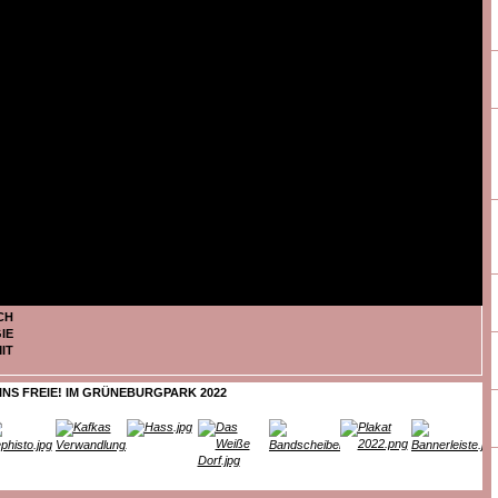
CH
IE
IT
INS FREIE! IM GRÜNEBURGPARK 2022