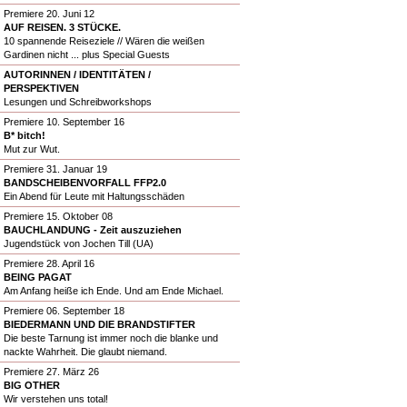
Premiere 20. Juni 12
AUF REISEN. 3 STÜCKE.
10 spannende Reiseziele // Wären die weißen
Gardinen nicht ... plus Special Guests
AUTORINNEN / IDENTITÄTEN /
PERSPEKTIVEN
Lesungen und Schreibworkshops
Premiere 10. September 16
B* bitch!
Mut zur Wut.
Premiere 31. Januar 19
BANDSCHEIBENVORFALL FFP2.0
Ein Abend für Leute mit Haltungsschäden
Premiere 15. Oktober 08
BAUCHLANDUNG - Zeit auszuziehen
Jugendstück von Jochen Till (UA)
Premiere 28. April 16
BEING PAGAT
Am Anfang heiße ich Ende. Und am Ende Michael.
Premiere 06. September 18
BIEDERMANN UND DIE BRANDSTIFTER
Die beste Tarnung ist immer noch die blanke und
nackte Wahrheit. Die glaubt niemand.
Premiere 27. März 26
BIG OTHER
Wir verstehen uns total!