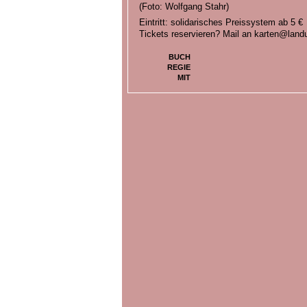
(Foto: Wolfgang Stahr)
Eintritt: solidarisches Preissystem ab 5 €
Tickets reservieren? Mail an karten@lan
BUCH
REGIE
MIT
BILDER ZU
HADIJA HARUNA-OELKER: DIE S