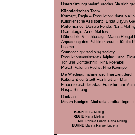
Unterstützungsbedarf wenden Sie sich ger
Künstlerisches Team
Konzept, Regie & Produktion: Nana Mellin
Künstlerische Assistenz: Linda Jiayun Ga
Performance: Daniela Fonda, Nana Mellin
Dramaturgie: Anne Mahlow
Bühnenbild & Lichtdesign: Marina Rengel
Anpassung des Publikumsraums für die R
Lucena
Sounddesign: sad sinʞ society
Produktionsassistenz /Helping Hand: Flore
Ton und Lichttechnik: Nina Koempel
Plakat: Valentin Fuchs, Nina Koempel
Die Wiederaufnahme wird finanziert durch:
Kulturamt der Stadt Frankfurt am Main
Frauenreferat der Stadt Frankfurt am Main
Naspa Stiftung
Dank an:
Miriam Koelges, Michaela Jirotka, Inge L
BUCH
Nana Melling
REGIE
Nana Melling
MIT
Daniela Fonda, Nana Melling
BÜHNE
Marina Rengel Lucena