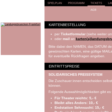
SPIELPLAN
PROGRAMM
TICKETS
LA
AGB
KARTENBESTELLUNG
per
Ticketformular
(siehe weiter un
oder
mail
an
karten(a)landungsbr
Bitte dabei den NAMEN, das DATUM der
gewünschten Karten, eine gültige MA
für eventuelle Rückfragen angeben.
EINTRITTSPREISE
SOLIDARISCHES PREISSYSTEM
Die Zuschauer:innen entscheiden selbst
können.
Folgende Auswahlmöglichkeiten gibt es:
Für Theater reichts: 5,- €
Bleibt alles Anders: 10,- €
Endstation Sehnsucht: 15,- €