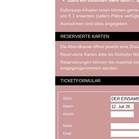
Darfs ein bisschen mehr sein?!: a
Kulturpass-Inhaber:innen können gerne
von € 1 erwerben (sofern Plätze verfügb
Ausnahmen sind stets angegeben.
RESERVIERTE KARTEN
Die Abendkasse öffnet jeweils eine Dreiv
Reservierte Karten bitte bis fünfzehn M
Reservierungen können bis maximal ein
entgegengenommen werden.
TICKETFORMULAR
Stück
Datum
Anzahl
Name
Email