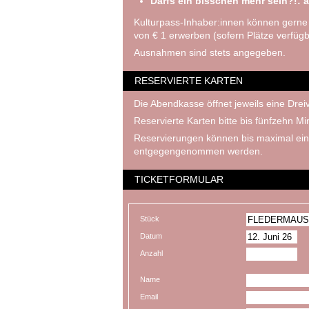
Darfs ein bisschen mehr sein?!: a
Kulturpass-Inhaber:innen können gerne
von € 1 erwerben (sofern Plätze verfügb
Ausnahmen sind stets angegeben.
RESERVIERTE KARTEN
Die Abendkasse öffnet jeweils eine Dreiv
Reservierte Karten bitte bis fünfzehn M
Reservierungen können bis maximal ein
entgegengenommen werden.
TICKETFORMULAR
Stück
Datum
Anzahl
Name
Email