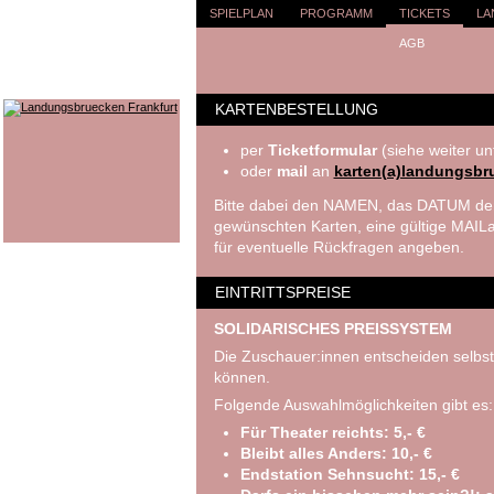
SPIELPLAN
PROGRAMM
TICKETS
LA
AGB
KARTENBESTELLUNG
per
Ticketformular
(siehe weiter un
oder
mail
an
karten(a)landungsbr
Bitte dabei den NAMEN, das DATUM der
gewünschten Karten, eine gültige MA
für eventuelle Rückfragen angeben.
EINTRITTSPREISE
SOLIDARISCHES PREISSYSTEM
Die Zuschauer:innen entscheiden selbst
können.
Folgende Auswahlmöglichkeiten gibt es:
Für Theater reichts: 5,- €
Bleibt alles Anders: 10,- €
Endstation Sehnsucht: 15,- €