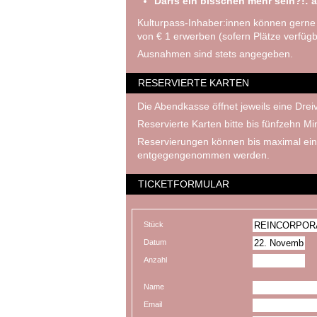
Darfs ein bisschen mehr sein?!: a
Kulturpass-Inhaber:innen können gerne
von € 1 erwerben (sofern Plätze verfügb
Ausnahmen sind stets angegeben.
RESERVIERTE KARTEN
Die Abendkasse öffnet jeweils eine Dreiv
Reservierte Karten bitte bis fünfzehn M
Reservierungen können bis maximal ein
entgegengenommen werden.
TICKETFORMULAR
Stück
Datum
Anzahl
Name
Email