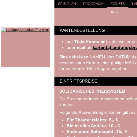
SPIELPLAN
PROGRAMM
TICKETS
LA
AGB
KARTENBESTELLUNG
per
Ticketformular
(siehe weiter un
oder
mail
an
karten(a)landungsbr
Bitte dabei den NAMEN, das DATUM der
gewünschten Karten, eine gültige MA
für eventuelle Rückfragen angeben.
EINTRITTSPREISE
SOLIDARISCHES PREISSYSTEM
Die Zuschauer:innen entscheiden selbst
können.
Folgende Auswahlmöglichkeiten gibt es:
Für Theater reichts: 5,- €
Bleibt alles Anders: 10,- €
Endstation Sehnsucht: 15,- €