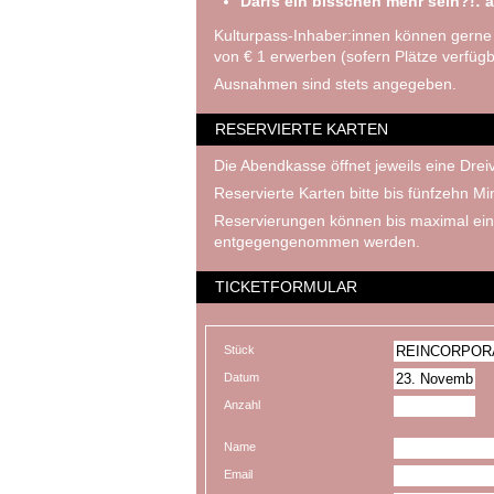
Darfs ein bisschen mehr sein?!: a
Kulturpass-Inhaber:innen können gerne
von € 1 erwerben (sofern Plätze verfügb
Ausnahmen sind stets angegeben.
RESERVIERTE KARTEN
Die Abendkasse öffnet jeweils eine Dreiv
Reservierte Karten bitte bis fünfzehn M
Reservierungen können bis maximal ein
entgegengenommen werden.
TICKETFORMULAR
Stück
Datum
Anzahl
Name
Email