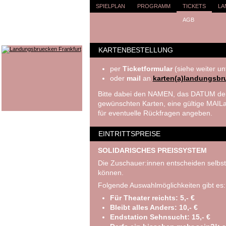
SPIELPLAN
PROGRAMM
TICKETS
LA
AGB
KARTENBESTELLUNG
per
Ticketformular
(siehe weiter un
oder
mail
an
karten(a)landungsbr
Bitte dabei den NAMEN, das DATUM der
gewünschten Karten, eine gültige MA
für eventuelle Rückfragen angeben.
EINTRITTSPREISE
SOLIDARISCHES PREISSYSTEM
Die Zuschauer:innen entscheiden selbst
können.
Folgende Auswahlmöglichkeiten gibt es:
Für Theater reichts: 5,- €
Bleibt alles Anders: 10,- €
Endstation Sehnsucht: 15,- €