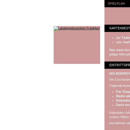
SPIELPLAN
KARTENBES
per
Ticke
oder
mail
Bitte dabei d
gültige MAILa
EINTRITTSPR
SOLIDARISC
Die Zuschauer:
Folgende Auswa
Für Theat
Bleibt al
Endstati
Darfs ein
Kulturpass-In
(sofern Plätze 
Ausnahmen sin