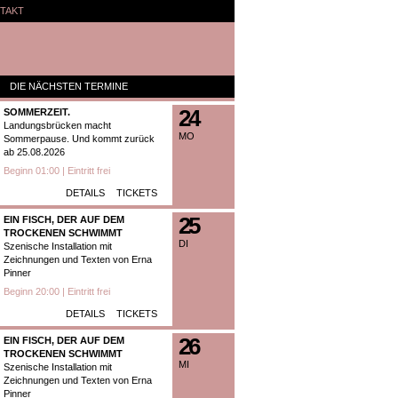
TAKT
DIE NÄCHSTEN TERMINE
24
SOMMERZEIT.
Landungsbrücken macht
MO
Sommerpause. Und kommt zurück
ab 25.08.2026
Beginn 01:00 | Eintritt frei
DETAILS
TICKETS
25
EIN FISCH, DER AUF DEM
TROCKENEN SCHWIMMT
DI
Szenische Installation mit
Zeichnungen und Texten von Erna
Pinner
Beginn 20:00 | Eintritt frei
DETAILS
TICKETS
26
EIN FISCH, DER AUF DEM
TROCKENEN SCHWIMMT
MI
Szenische Installation mit
Zeichnungen und Texten von Erna
Pinner