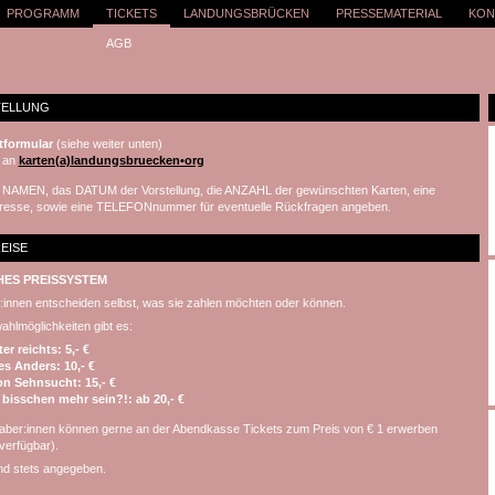
PROGRAMM
TICKETS
LANDUNGSBRÜCKEN
PRESSEMATERIAL
KON
AGB
TELLUNG
tformular
(siehe weiter unten)
an
karten(a)landungsbruecken•org
en NAMEN, das DATUM der Vorstellung, die ANZAHL der gewünschten Karten, eine
dresse, sowie eine TELEFONnummer für eventuelle Rückfragen angeben.
EISE
HES PREISSYSTEM
innen entscheiden selbst, was sie zahlen möchten oder können.
hlmöglichkeiten gibt es:
er reichts: 5,- €
les Anders: 10,- €
on Sehnsucht: 15,- €
 bisschen mehr sein?!: ab 20,- €
haber:innen können gerne an der Abendkasse Tickets zum Preis von € 1 erwerben
verfügbar).
d stets angegeben.