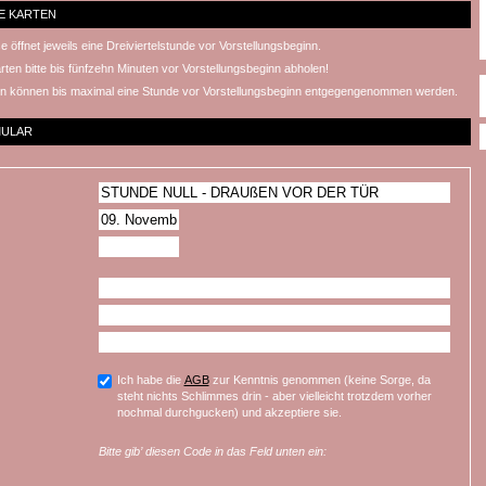
E KARTEN
 öffnet jeweils eine Dreiviertelstunde vor Vorstellungsbeginn.
rten bitte bis fünfzehn Minuten vor Vorstellungsbeginn abholen!
n können bis maximal eine Stunde vor Vorstellungsbeginn entgegengenommen werden.
MULAR
Ich habe die
AGB
zur Kenntnis genommen (keine Sorge, da
steht nichts Schlimmes drin - aber vielleicht trotzdem vorher
nochmal durchgucken) und akzeptiere sie.
Bitte gib’ diesen Code in das Feld unten ein: