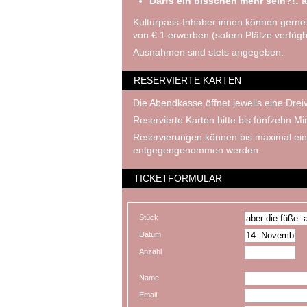
Darfs ein bisschen mehr sein?!: a
Kulturpass-Inhaber:innen können gerne
von € 1 erwerben (sofern Plätze verfügb
Ausnahmen sind stets angegeben.
RESERVIERTE KARTEN
Die Abendkasse öffnet jeweils eine Dreiv
Reservierte Karten bitte bis fünfzehn M
Reservierungen können bis maximal ein
entgegengenommen werden.
TICKETFORMULAR
Stück
Datum
Anzahl
Name
Email