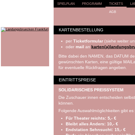
SPIELPLAN
PROGRAMM
TICKETS
LA
AGB
KARTENBESTELLUNG
per
Ticketformular
(siehe weiter un
oder
mail
an
karten(a)landungsbr
Bitte dabei den NAMEN, das DATUM der
gewünschten Karten, eine gültige MA
für eventuelle Rückfragen angeben.
EINTRITTSPREISE
SOLIDARISCHES PREISSYSTEM
Die Zuschauer:innen entscheiden selbst
können.
Folgende Auswahlmöglichkeiten gibt es:
Für Theater reichts: 5,- €
Bleibt alles Anders: 10,- €
Endstation Sehnsucht: 15,- €