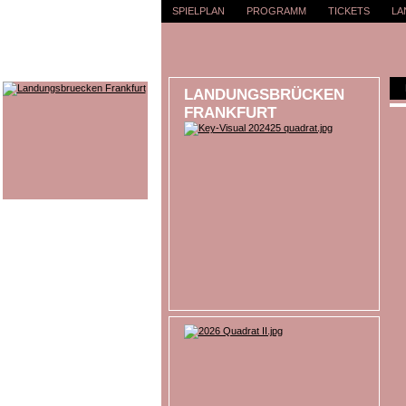
SPIELPLAN
PROGRAMM
TICKETS
LA
LANDUNGSBRÜCKEN
FRANKFURT