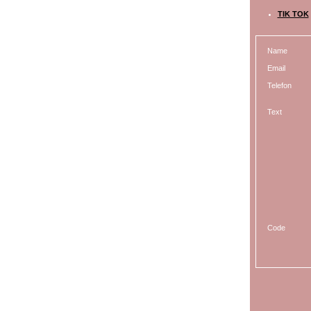
TIK TOK
Name
Email
Telefon
Text
Code