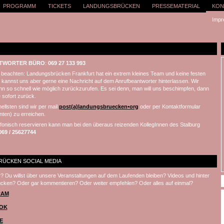
PROGRAMM
TICKETS
LANDUNGSBRÜCKEN
PRESSEMATERIAL
KON
Impr
TWORTER BÜRO
:
069 27 133 993
t beachten: Landungsbrücken Frankfurt hat ein extrem kleines Team und keine festen
 kannst uns aber gerne eine Nachricht auf dem Anrufbeantworter hinterlassen. Wir
n so schnell wie möglich zurückzurufen. Es sei denn, man will uns beschimpfen, dann
 sofort zurück.
ellsten sind wir per mail
post(a)landungsbruecken•org
oder per Kontaktformular
nten) zu erreichen.
efonisch reservieren kann man bei den überaus reizenden KollegInnen des Stalburg
069 / 25627744
ÜCKEN SOCIAL MEDIA
ir? Du willst über unsere Veranstaltungen auf dem Laufenden bleiben? Videos und hinter
ucken? Oder gar kommentieren? Oder weiter empfehlen? Oder alles auf einmal?
RAM
OK
E