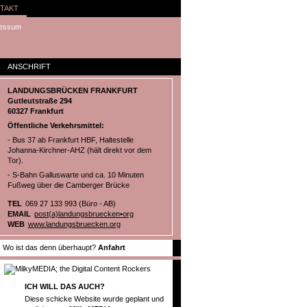
TAKT
essum
ANSCHRIFT
LANDUNGSBRÜCKEN FRANKFURT
Gutleutstraße 294
60327 Frankfurt
Öffentliche Verkehrsmittel:
- Bus 37 ab Frankfurt HBF, Haltestelle
Johanna-Kirchner-AHZ (hält direkt vor dem
Tor).
- S-Bahn Galluswarte und ca. 10 Minuten
Fußweg über die Camberger Brücke
TEL
069 27 133 993 (Büro - AB)
EMAIL
post(a)landungsbruecken•org
WEB
www.landungsbruecken.org
Wo ist das denn überhaupt?
Anfahrt
ICH WILL DAS AUCH?
Diese schicke Website wurde geplant und