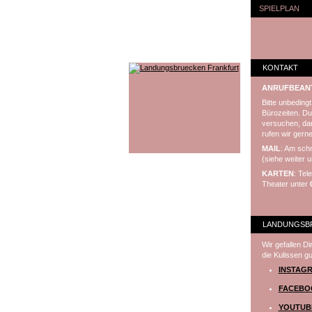
SPIELPLAN
KONTAKT
ANRUFBEAN
Bitte unbeding
Bürozeiten. Du
versuchen, dan
rufen wir gerne
MAIL
: Am schn
(siehe weiter u
KARTEN
: Tel
Theater unter
LANDUNGSBR
Wir gefallen D
die Kulissen g
INSTAG
FACEBO
YOUTUB