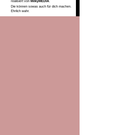
realisiert von
MilkyMEDIA
.
Die können sowas auch für dich machen.
Ehrlich wahr.