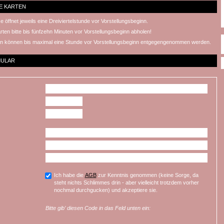
E KARTEN
 öffnet jeweils eine Dreiviertelstunde vor Vorstellungsbeginn.
rten bitte bis fünfzehn Minuten vor Vorstellungsbeginn abholen!
n können bis maximal eine Stunde vor Vorstellungsbeginn entgegengenommen werden.
MULAR
Ich habe die
AGB
zur Kenntnis genommen (keine Sorge, da
steht nichts Schlimmes drin - aber vielleicht trotzdem vorher
nochmal durchgucken) und akzeptiere sie.
Bitte gib’ diesen Code in das Feld unten ein: