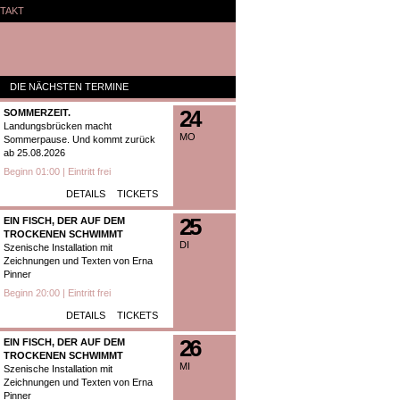
TAKT
DIE NÄCHSTEN TERMINE
24
SOMMERZEIT.
Landungsbrücken macht
MO
Sommerpause. Und kommt zurück
ab 25.08.2026
Beginn 01:00 | Eintritt frei
DETAILS
TICKETS
25
EIN FISCH, DER AUF DEM
TROCKENEN SCHWIMMT
DI
Szenische Installation mit
Zeichnungen und Texten von Erna
Pinner
Beginn 20:00 | Eintritt frei
DETAILS
TICKETS
26
EIN FISCH, DER AUF DEM
TROCKENEN SCHWIMMT
MI
Szenische Installation mit
Zeichnungen und Texten von Erna
Pinner