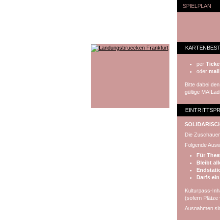
SPIELPLAN
KARTENBES
per
Ticke
oder
mail
Bitte dabei d
gültige MAILa
EINTRITTSPR
SOLIDARISC
Die Zuschauer:
Folgende Auswa
Für Theat
Bleibt al
Endstati
Darfs ein
Kulturpass-In
(sofern Plätze 
Ausnahmen sin