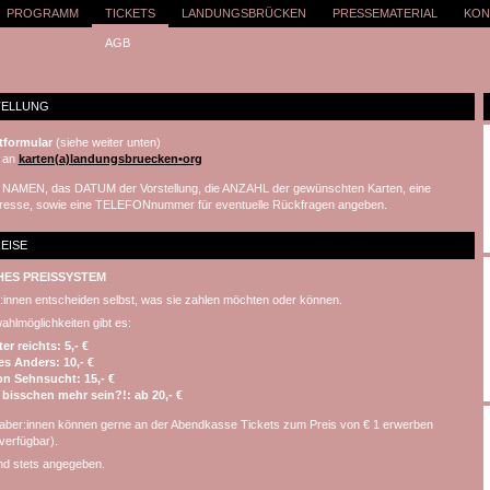
PROGRAMM
TICKETS
LANDUNGSBRÜCKEN
PRESSEMATERIAL
KON
AGB
TELLUNG
tformular
(siehe weiter unten)
an
karten(a)landungsbruecken•org
en NAMEN, das DATUM der Vorstellung, die ANZAHL der gewünschten Karten, eine
dresse, sowie eine TELEFONnummer für eventuelle Rückfragen angeben.
EISE
HES PREISSYSTEM
innen entscheiden selbst, was sie zahlen möchten oder können.
hlmöglichkeiten gibt es:
er reichts: 5,- €
les Anders: 10,- €
on Sehnsucht: 15,- €
 bisschen mehr sein?!: ab 20,- €
haber:innen können gerne an der Abendkasse Tickets zum Preis von € 1 erwerben
verfügbar).
d stets angegeben.