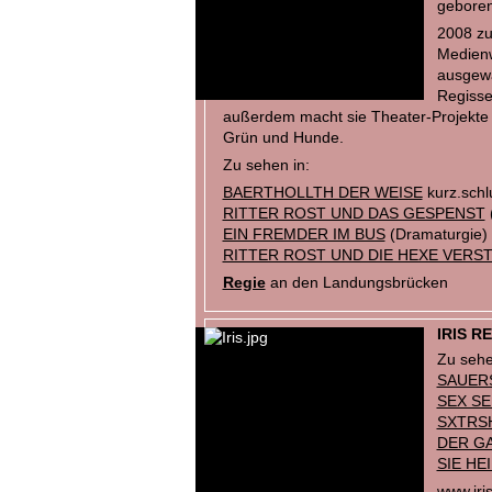
geboren
2008 zu
Medienw
ausgewan
Regisse
außerdem macht sie Theater-Projekte m
Grün und Hunde.
Zu sehen in:
BAERTHOLLTH DER WEISE
kurz.schlu
RITTER ROST UND DAS GESPENST
EIN FREMDER IM BUS
(Dramaturgie) 
RITTER ROST UND DIE HEXE VERS
Regie
an den Landungsbrücken
IRIS 
Zu sehe
SAUER
SEX SE
SXTRS
DER G
SIE HEI
www.iri