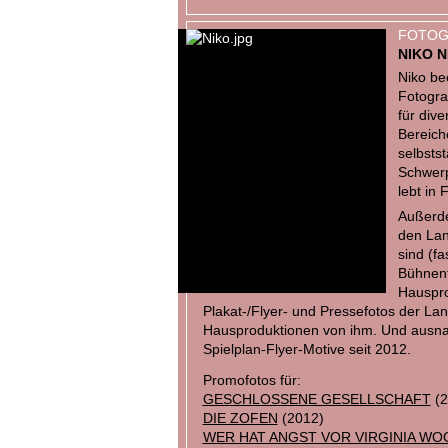
FOTOG
NIKO 
Niko be
Fotogra
für div
Bereiche
selbsts
Schwerp
lebt in 
Außerde
den Lan
sind (fa
Bühnenf
Hauspro
Plakat-/Flyer- und Pressefotos der La
Hausproduktionen von ihm. Und ausna
Spielplan-Flyer-Motive seit 2012.
Promofotos für:
GESCHLOSSENE GESELLSCHAFT
(2
DIE ZOFEN
(2012)
WER HAT ANGST VOR VIRGINIA WO