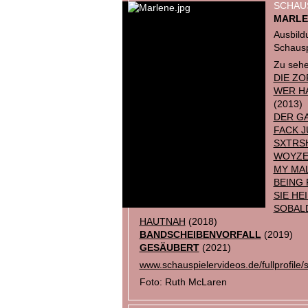
SCHAU
MARLE
Ausbild
Schausp
Zu sehe
DIE ZO
WER HA
(2013)
DER G
FACK J
SXTRS
WOYZE
MY MA
BEING 
SIE HEI
SOBAL
HAUTNAH
(2018)
BANDSCHEIBENVORFALL
(2019)
GESÄUBERT
(2021)
www.schauspielervideos.de/fullprofile
Foto: Ruth McLaren