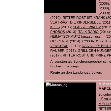
(2008);
(2009)
(2009)
(2010); RITTER ROST IST KRANK (20
VERTRÄGT DIE KINDERSEELE
(2011
KILLS
(2011);
SPASSGEWALT 2
(2012
PHOBOS
(2013);
TALK RADIO
(2014)
HEIMATSCHMUTZ
kurz.schluss III (2
GESPENST
(2014);
CYBORGS
(2015)
VERSTEXE
(2015);
DAS ALLES BIST 
RÄUBER
(2016);
GRILL DEN HUNGE
(2017);
RITTER ROST UND PRINZ P
Ansonsten als Synchronsprecher schle
Bücher unterwegs.
Regie
an den Landungsbrücken.
MUSIKA
MARCU
zu sehe
KÖNIG
MELLI 
RITTE