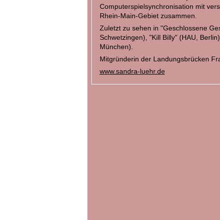
Computerspielsynchronisation mit ver
Rhein-Main-Gebiet zusammen.
Zuletzt zu sehen in "Geschlossene Ges
Schwetzingen), "Kill Billy" (HAU, Berlin
München).
Mitgründerin der Landungsbrücken Fra
www.sandra-luehr.de