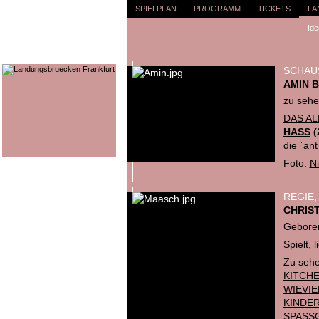
SPIELPLAN
PROGRAMM
TICKETS
LA
Ide
SCHAU
AMIN B
zu sehe
DAS AL
HASS
(
die ˈant
Foto:
N
REGIE,
CHRIS
Geboren
Spielt, l
Zu sehe
KITCH
WIEVIE
KINDE
SPASS