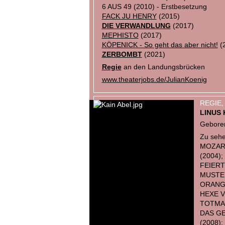
6 AUS 49 (2010) - Erstbesetzung
FACK JU HENRY
(2015)
DIE VERWANDLUNG
(2017)
MEPHISTO
(2017)
KÖPENICK - So geht das aber nicht!
(
ZERBOMBT
(2021)
Regie
an den Landungsbrücken
www.theaterjobs.de/JulianKoenig
REGIE,
LINUS 
Geboren
Zu sehe
MOZART
(2004)
FEIERT
MUSTE
ORANGE
HEXE V
TOTMAC
DAS GE
(2008)