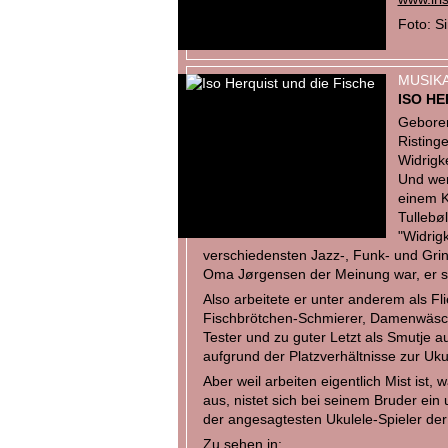
Foto: 
MUSIKA
ISO HE
Geboren
Risting
Widrigk
Und wer
einem K
Tullebøl
"Widrigk
verschiedensten Jazz-, Funk- und Gri
Oma Jørgensen der Meinung war, er s
Also arbeitete er unter anderem als Fli
Fischbrötchen-Schmierer, Damenwäsch
Tester und zu guter Letzt als Smutje a
aufgrund der Platzverhältnisse zur Uku
Aber weil arbeiten eigentlich Mist ist
aus, nistet sich bei seinem Bruder ei
der angesagtesten Ukulele-Spieler der
Zu sehen in: