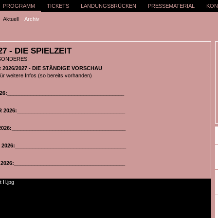
PROGRAMM
TICKETS
LANDUNGSBRÜCKEN
PRESSEMATERIAL
KON
Aktuell
Archiv
27 - DIE SPIELZEIT
SONDERES.
eit 2026/2027 - DIE STÄNDIGE VORSCHAU
 für weitere Infos (so bereits vorhanden)
6:________________________________________
2026:_____________________________________
26:_______________________________________
026:______________________________________
026:______________________________________