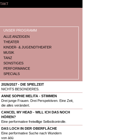
TAKT
UNSER PROGRAMM
ALLE ANZEIGEN
THEATER
KINDER- & JUGENDTHEATER
MUSIK
TANZ
SONSTIGES
PERFORMANCE
SPECIALS
2026/2027 - DIE SPIELZEIT
NICHTS BESONDERES.
ANNE SOPHIE MELITA - STIMMEN
Drei junge Frauen. Drei Perspektiven. Eine Zeit,
die alles verändert.
CANCEL MY HEAD - WILL ICH DAS NOCH
HÖREN?
Eine performative freiwillige Selbstkontrolle.
DAS LOCH IN DER OBERFLÄCHE
Eine performative Suche nach Wundern
von äöü