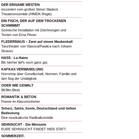
DER EINSAME WESTEN
inszeniert vom großen Simon Sladeck
Theaterensemble (HfMDK-Regie)
EIN FISCH, DER AUF DEM TROCKENEN
SCHWIMMT
Szenische Installation mit Zeichnungen und
Texten von Erna Pinner
FLEDERMAUS – Zwei auf einem Maskenball
Tanztheater von Vlasova/Pawlica nach Johann
Strauss
HASS - La Haine
Bis hierher lief's noch ganz gut.
KAFKAS VERWANDLUNG
Horrortrip über Gesellschaft, Normen, Familie und
den Sog der Untätigkeit.
ODER WIE GEWALT
Bll.Blm.Blstd.
ROMANTIK & BETON
Poesie im Klassenzimmer.
Scherz, Satire, Ironie, Deutschland und tiefere
Bedeutung
Eine musikalische Radikalkomödie
SEHNSUCHT - Die Miniserie
EURE SEHNSUCHT FINDET HIER STATT.
SOMMERZEIT.