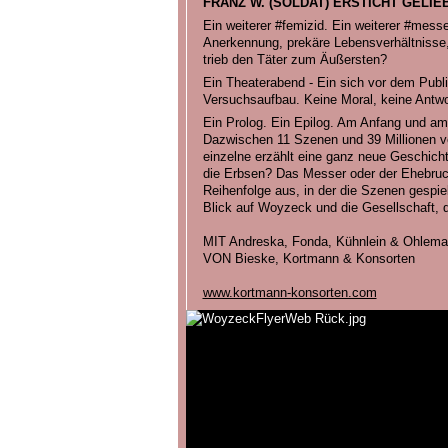
FRANZ W. (SOLDAT) ERSTICHT GELIE
Ein weiterer #femizid. Ein weiterer #mess
Anerkennung, prekäre Lebensverhältnisse
trieb den Täter zum Äußersten?
Ein Theaterabend - Ein sich vor dem Pub
Versuchsaufbau. Keine Moral, keine Antwort
Ein Prolog. Ein Epilog. Am Anfang und am
Dazwischen 11 Szenen und 39 Millionen v
einzelne erzählt eine ganz neue Geschic
die Erbsen? Das Messer oder der Ehebruc
Reihenfolge aus, in der die Szenen gespie
Blick auf Woyzeck und die Gesellschaft, d
MIT Andreska, Fonda, Kühnlein & Ohlem
VON Bieske, Kortmann & Konsorten
www.kortmann-konsorten.com