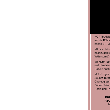
KORTMANN&KO
auf die Bühn
haben. STIMM
Mit einer Mi
nachzudenke
Widerstand? 
Mit klarer S
und Handeln b
Dabei sprich
MIT: Gregor 
Sound: Torst
Choreographi
Bühne: Prisc
Regie und Te
BU
REG
M