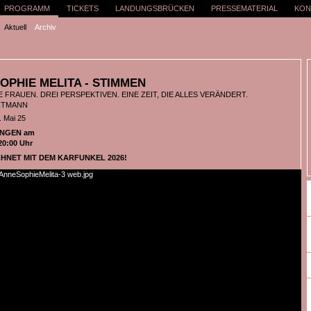
PROGRAMM
TICKETS
LANDUNGSBRÜCKEN
PRESSEMATERIAL
KON
Aktuell
Archiv
OPHIE MELITA - STIMMEN
 FRAUEN. DREI PERSPEKTIVEN. EINE ZEIT, DIE ALLES VERÄNDERT.
RTMANN
. Mai 25
NGEN am
20:00 Uhr
HNET MIT DEM KARFUNKEL 2026!