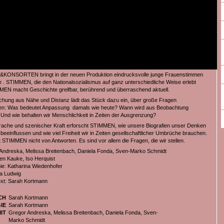
NSORTEN bringt in der neuen Produktion eindrucksvolle junge Frauenstimmen
e . STIMMEN, die den Nationalsozialismus auf ganz unterschiedliche Weise erlebt
EN macht Geschichte greifbar, berührend und überraschend aktuell.
schung aus Nähe und Distanz lädt das Stück dazu ein, über große Fragen
n: Was bedeutet Anpassung damals wie heute? Wann wird aus Beobachtung
Und wie behalten wir Menschlichkeit in Zeiten der Ausgrenzung?
prache und szenischer Kraft erforscht STIMMEN, wie unsere Biografien unser Denken
eeinflussen und wie viel Freiheit wir in Zeiten gesellschaftlicher Umbrüche brauchen.
t STIMMEN nicht von Antworten. Es sind vor allem die Fragen, die wir stellen.
Andreska, Melissa Breitenbach, Daniela Fonda, Sven-Marko Schmidt
en Kauke, Iso Herquist
e: Katharina Wiedenhofer
a Ludwig
xt: Sarah Kortmann
CH
Sarah Kortmann
IE
Sarah Kortmann
IT
Gregor Andreska, Melissa Breitenbach, Daniela Fonda, Sven-
Marko Schmidt