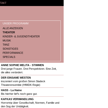
TAKT
UNSER PROGRAMM
ALLE ANZEIGEN
THEATER
KINDER- & JUGENDTHEATER
MUSIK
TANZ
SONSTIGES
PERFORMANCE
SPECIALS
ANNE SOPHIE MELITA - STIMMEN
Drei junge Frauen. Drei Perspektiven. Eine Zeit,
die alles verändert.
DER EINSAME WESTEN
inszeniert vom großen Simon Sladeck
Theaterensemble (HfMDK-Regie)
HASS - La Haine
Bis hierher lief's noch ganz gut.
KAFKAS VERWANDLUNG
Horrortrip über Gesellschaft, Normen, Familie und
den Sog der Untätigkeit.