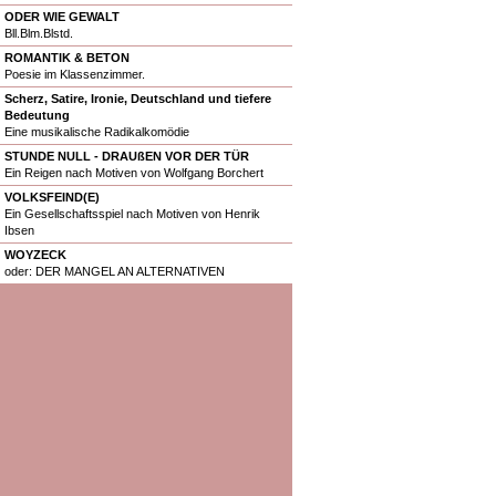
ODER WIE GEWALT
Bll.Blm.Blstd.
ROMANTIK & BETON
Poesie im Klassenzimmer.
Scherz, Satire, Ironie, Deutschland und tiefere
Bedeutung
Eine musikalische Radikalkomödie
STUNDE NULL - DRAUßEN VOR DER TÜR
Ein Reigen nach Motiven von Wolfgang Borchert
VOLKSFEIND(E)
Ein Gesellschaftsspiel nach Motiven von Henrik
Ibsen
WOYZECK
oder: DER MANGEL AN ALTERNATIVEN