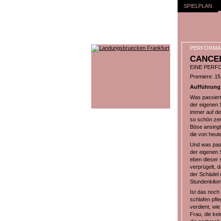
SPIELPLAN
PERFORMA
CANCEL
EINE PERF
Premiere: 15
Aufführung 
Was passiert
der eigenen 
immer auf de
so schön zer
Böse ansingt
die von heut
Und was pass
der eigenen S
eben dieser 
verprügelt, d
der Schädel 
Stundenkilom
Ist das noch
schlafen pfl
verdient, wie
Frau, die kei