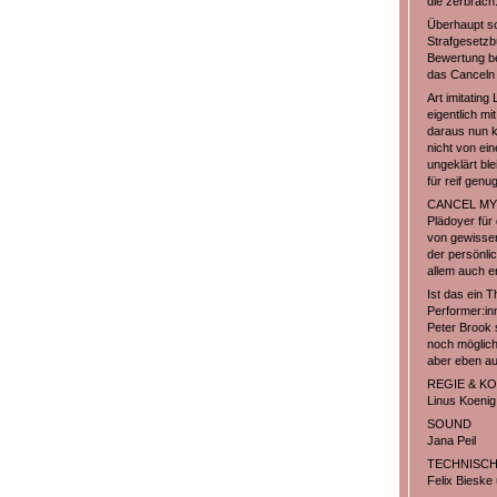
die zerbrach
Überhaupt sc
Strafgesetzb
Bewertung be
das Canceln 
Art imitating
eigentlich m
daraus nun k
nicht von ei
ungeklärt bl
für reif genu
CANCEL MY HE
Plädoyer für 
von gewissen
der persönlic
allem auch e
Ist das ein T
Performer:in
Peter Brook s
noch möglich
aber eben au
REGIE & K
Linus Koenig
SOUND
Jana Peil
TECHNISCH
Felix Bieske