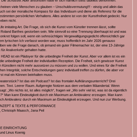
. Die Schüssel. Aber ansonsten hatte er sich nämlich stets tadellos benommen.
heinen viele Menschen zu glauben – Unschuldsvermutung!!! - einzig und allein das
uch sei der moralische Kompass für das Individuum und diene als Referenz für die
stimmten persönlichen Verhaltens. Alles andere ist von der Kunstfreiheit gedeckt. Nur
eben nicht.
 Life imitating Art. Die Frage, ob sich die Kunst vom Künstler trennen lässt, sollte
it Roland Barthes gestorben sein. Wie sinnvoll so eine Trennung überhaupt ist und was
onkret folgen soll, wenn ein sehnsüchtiges Vergewaltigungsgedicht offensichtlich gar
nem lyrischen Ich verfasst worden war, muss hoffentlich im Jahr 2026 genauso
eiben wie die Frage danach, ob jemand ein guter Filmemacher ist, der eine 13-Jährige
g für Analverkehr gehalten hatte.
AD ist ein Plädoyer für die unbedingte Freiheit der Kunst. Aber vor allem ist es ein
die unbedingte Freiheit der individuellen Rezeption. Die Freiheit, sich gewisser Kunst
 Künstlern nicht mehr aussetzen zu müssen und zu wollen. Und eines für die Freiheit
hen Integrität, solche Entscheidungen ganz individuell treffen zu dürfen, die aber vor
rst mal ein Können beinhalten muss.
heaterstück? Ist das ein Podcast? Ist das frontaler Aufklärungsunterricht? Drei
nen. Text. Leerer Raum. Aufgeregte Notizen aus dem verbalen Mäandertal. Wenn
agt: „Wo nichts ist, ist alles möglich“, fragen wir „Wo sehr viel ist, was ist da eigentlich
?“ Man kann Eindeutigkeit durch ein Maximum an Ambivalenz erzeugen. Man kann
ch Ambivalenz durch ein Maximum an Eindeutigkeit erzeugen. Und nun zur Werbung.
ONZEPT & TEXTE & PERFORMANCE
, Christoph Maasch, Jana Peil
E EINRICHTUNG
 und Linus Koenig