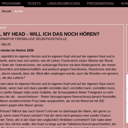
PROGRAMM
TICKETS
LANDUNGSBRÜCKEN
PRESSEMATERIAL
KON
Aktuell
Archiv
NCE
 MY HEAD - WILL ICH DAS NOCH HÖREN?
ORMATIVE FREIWILLIGE SELBSTKONTROLLE.
. Mai 26
wieder im Herbst 2026
 eigentlich im eigenen Herzen und im eigenen Kopf und auf der eigenen Haut und in
Seele, wenn man sich anhört, wie ein Linker, Frankreichs stolze Stimme der Moral,
r Seite der Unterdrückten, der aufsässige Rocker mit dem Kindergesicht, der immer
brechlich und leidenschaftlich und poetisch gegen Faschismus, Rassismus und das
, davon säuselt, dass der Wind alles wegtragen würde, auch die Wunden von gestern,
e, die des Lebens?
iert dann im eigenen Herzen und im eigenen Kopf und auf der eigenen Haut und in
eele, wenn man sich dazu parallel vorstellen darf, vorstellen kann, vorstellen muss,
so sanfte Sänger habe seine Geliebte, die Schauspielerin Marie Trintignant so sehr
ass der als - aussichtsloser - Retter hinzugezogene Neurochirurg danach feststellte,
dieser wunderschönen Frau habe ausgesehen, als sei ein Motorrad mit 200
etern gegen eine Mauer gerast.
 Poesie? Will ich das noch hören? Und wer ist überhaupt der Mann, der gerne zu
egt, wenn seine Frauen sterben? Hat der denn nicht genauso eine zweite Chance
 der Tenor, der in der Oper den unglücklich Verliebten schmettert? Der hatte einer
nen Sex mit ihm wollte, den Kopf so lange auf die Toilettenschüssel geschmettert, bis