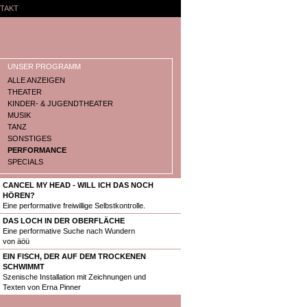
TAKT
UNSER PROGRAMM
ALLE ANZEIGEN
THEATER
KINDER- & JUGENDTHEATER
MUSIK
TANZ
SONSTIGES
PERFORMANCE
SPECIALS
CANCEL MY HEAD - WILL ICH DAS NOCH
HÖREN?
Eine performative freiwillige Selbstkontrolle.
DAS LOCH IN DER OBERFLÄCHE
Eine performative Suche nach Wundern
von äöü
EIN FISCH, DER AUF DEM TROCKENEN
SCHWIMMT
Szenische Installation mit Zeichnungen und
Texten von Erna Pinner