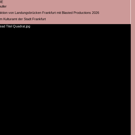
IE
uller
ktion von Landungsbrücken Frankfurt mit Blasted Productions 2026
m Kulturamt der Stadt Frankfurt