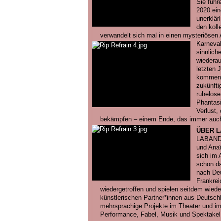
Sie füh
2020 ein
unerklär
den koll
verwandelt sich mal in einen mysteriösen A
Karneva
sinnlich
wiedera
letzten 
kommende
zukünfti
ruhelose
Phantasi
Verlust
bekämpfen – einem Ende, das immer auch e
ÜBER 
LABANDE
und Anaï
sich im 
schon d
nach Deu
Frankrei
wiedergetroffen und spielen seitdem wie
künstlerischen Partner*innen aus Deutschl
mehrsprachige Projekte im Theater und im
Performance, Fabel, Musik und Spektakel