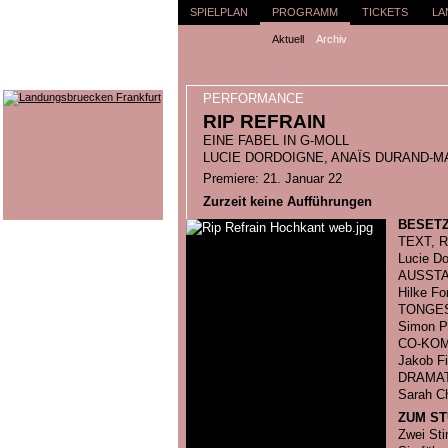
SPIELPLAN
PROGRAMM
TICKETS
LA
Aktuell
Archiv
PERFORMANCE
RIP REFRAIN
EINE FABEL IN G-MOLL
LUCIE DORDOIGNE, ANAÏS DURAND-M
Premiere: 21. Januar 22
Zurzeit keine Aufführungen
BESET
TEXT, 
Lucie Do
AUSST
Hilke Fo
TONGE
Simon P
CO-KOM
Jakob Fi
DRAMA
Sarah Ch
ZUM S
Zwei Sti